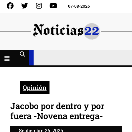
Skip
Facebook
Gorjeo
Instagram
YouTube
07-08-2026
to
content
Menú
abierto
Opinión
Jacobo por dentro y por
fuera -Novena entrega-
Septiembre
Septiembre 26, 2025