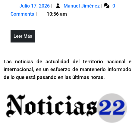
Julio
La
instituci
Julio 17, 2026
Manuel Jiménez
0
17,
huella
de
Comments
10:56 am
2026
institucional
una
de
gestión
una
Leer
Leer Más
gestión
Más
Las noticias de actualidad del territorio nacional e
internacional, en un esfuerzo de mantenerlo informado
de lo que está pasando en las últimas horas.