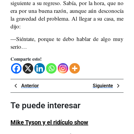
siguiente a su regreso. Sabía, por la hora, que no
era por una buena razón, aunque aún desconocía
la gravedad del problema. Al llegar a su casa, me
dijo:
—Siéntate, porque te debo hablar de algo muy
serio…
Comparte esto!
Navegación
Previous
Next
Anterior
Siguiente
de
Post
Post
entradas
Te puede interesar
Mike
Mike Tyson y el ridículo show
Tyson