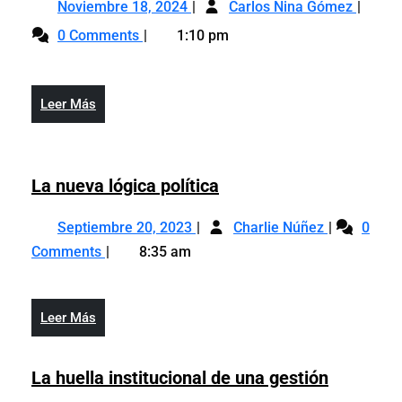
Noviembre
Mike
y
Noviembre 18, 2024
Carlos Nina Gómez
18,
Tyson
el
0 Comments
1:10 pm
2024
y
ridículo
el
show
ridícul
Leer
Leer Más
show
Más
La
La nueva lógica política
nueva
Septiembre
La
lógica
Septiembre 20, 2023
Charlie Núñez
0
20,
nueva
política
Comments
8:35 am
2023
lógica
política
Leer
Leer Más
Más
La
La huella institucional de una gestión
huella