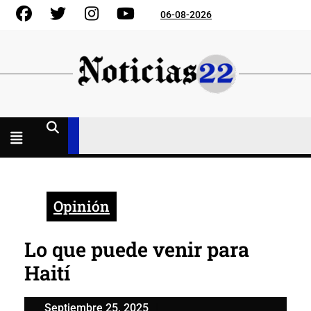
Skip
Facebook
Gorjeo
Instagram
YouTube
06-08-2026
to
content
Menú
abierto
Opinión
Lo que puede venir para
Haití
Septiembre
Septiembre 25, 2025