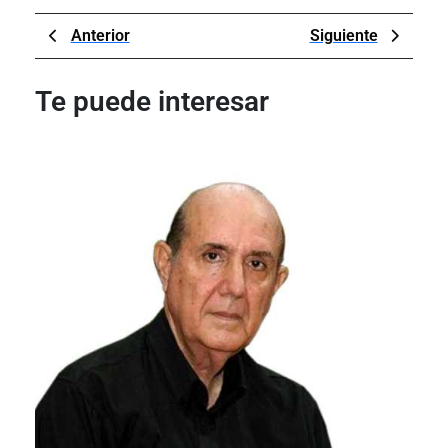
Navegación
Previous
Next
Anterior
Siguiente
de
Post
Post
entradas
Te puede interesar