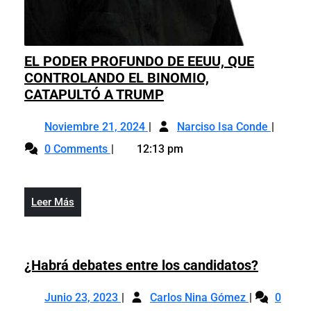
EL PODER PROFUNDO DE EEUU, QUE
CONTROLANDO EL BINOMIO,
EL
CATAPULTÓ A TRUMP
PODER
Noviembre
EL
PROFUNDO
Noviembre 21, 2024
Narciso Isa Conde
21,
PODER
DE
0 Comments
12:13 pm
2024
PROFU
EEUU,
DE
QUE
EEUU,
CONTROLANDO
Leer
Leer Más
QUE
EL
Más
CONTR
BINOMIO,
EL
CATAPULTÓ
BINOMI
A
¿Habrá
¿Habrá debates entre los candidatos?
CATAPU
TRUMP
debates
A
Junio
¿Habrá
entre
Junio 23, 2023
Carlos Nina Gómez
0
TRUMP
23,
debates