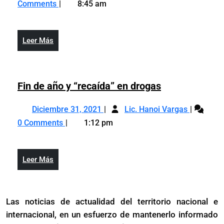
los
Comments
8:45 am
2023
entre
candida
los
candidatos?
Leer
Leer Más
Más
Fin
Fin de año y “recaída” en drogas
de
Diciembre
Fin
año
Diciembre 31, 2021
Lic. Hanoi Vargas
31,
de
y
0 Comments
1:12 pm
2021
año
“recaída”
y
en
“recaída”
drogas
Leer
Leer Más
en
Más
drogas
Las noticias de actualidad del territorio nacional e
internacional, en un esfuerzo de mantenerlo informado