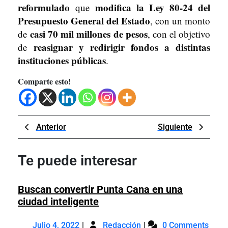
reformulado
modifica la Ley 80-24 del
que
Presupuesto General del Estado
, con un monto
casi 70 mil millones de pesos
de
, con el objetivo
reasignar y redirigir fondos a distintas
de
instituciones públicas
.
Comparte esto!
Navegación
Previous
Next
Anterior
Siguiente
de
Post
Post
entradas
Te puede interesar
Buscan convertir Punta Cana en una
Buscan
ciudad inteligente
convertir
Julio
Buscan
Punta
Julio 4, 2022
Redacción
0 Comments