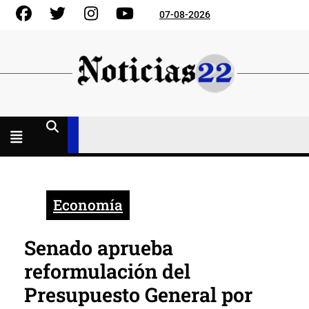
Skip
Facebook
Gorjeo
Instagram
YouTube
07-08-2026
to
content
Menú
abierto
Economía
Senado aprueba
reformulación del
Presupuesto General por