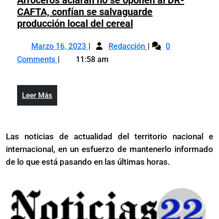
Azua
en
CAFTA, confían se salvaguarde
Azua
Arroceros
producción local del cereal
aclaran
Marzo
Arroceros
no
Marzo 16, 2023
Redacción
0
16,
aclaran
se
Comments
11:58 am
2023
no
oponen
se
al
oponen
DR-
Leer
Leer Más
al
CAFTA,
Más
DR-
confían
CAFTA,
se
Las noticias de actualidad del territorio nacional e
confían
salvaguarde
internacional, en un esfuerzo de mantenerlo informado
se
producción
salvaguarde
de lo que está pasando en las últimas horas.
local
producción
del
local
cereal
del
cereal