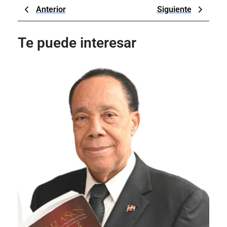
Navegación
Previous
Next
Anterior
Siguiente
de
Post
Post
entradas
Te puede interesar