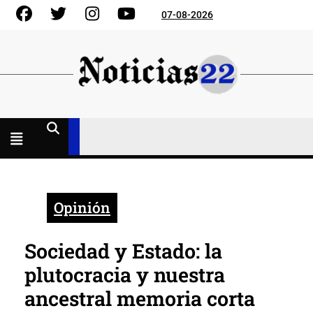
Skip
Facebook
Gorjeo
Instagram
YouTube
07-08-2026
to
content
Menú
abierto
Opinión
Sociedad y Estado: la
plutocracia y nuestra
ancestral memoria corta