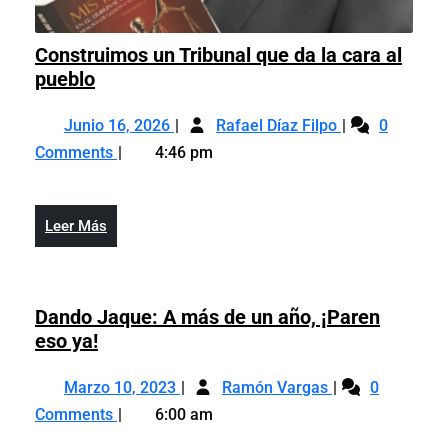
Construimos un Tribunal que da la cara al
Construimos
pueblo
un
Junio
Construimos
Tribunal
Junio 16, 2026
Rafael Díaz Filpo
0
16,
un
que
Comments
4:46 pm
2026
Tribunal
da
que
la
da
cara
Leer
Leer Más
la
al
Más
cara
pueblo
al
pueblo
Dando Jaque: A más de un año, ¡Paren
Dando
eso ya!
Jaque:
Marzo
Dando
A
Marzo 10, 2023
Ramón Vargas
0
10,
Jaque:
más
Comments
6:00 am
2023
A
de