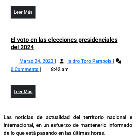
más
un
de
año,
Leer
Leer Más
un
¡Paren
Más
año,
eso
¡Paren
ya!
eso
El voto en las elecciones presidenciales
ya!
El
del 2024
voto
Marzo
El
en
Marzo 24, 2023
Isidro Toro Pampols
24,
voto
las
0 Comments
8:42 am
2023
en
elecciones
las
presidenciales
elecciones
del
Leer
Leer Más
presidenci
2024
Más
del
2024
Las noticias de actualidad del territorio nacional e
internacional, en un esfuerzo de mantenerlo informado
de lo que está pasando en las últimas horas.