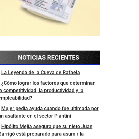
NOTICIAS RECIENTES
La Leyenda de la Cueva de Rafaela
¿Cómo lograr los factores que determinan
la competitividad, la productividad y la
empleabilidad?
Mujer pedía ayuda cuando fue ultimada por
un asaltante en el sector Piantini
Hipólito Mejía asegura que su nieto Juan
Garrigó está preparado para asumir la