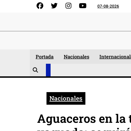
Skip
Facebook
Gorjeo
Instagram
YouTube
07-08-2026
to
content
Portada
Nacionales
Internacional
Nacionales
Aguaceros en la 