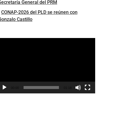
Secretaría General del PRM
CONAP-2026 del PLD se reúnen con
Gonzalo Castillo
eproductor
e
ídeo
00:00
01:18