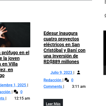
Post
Edesur inaugura
R
cuatro proyectos
d
eléctricos en San
v
Cristóbal y Baní con
 prófugo en el
una inversión de
e la joven
Edesur
RD$889 millones
 en Villa
inaugura
ez, en
Julio
cuatro
Julio 9, 2023
Hay
go
9,
proyectos
Edesur
Redacción
0
un
2023
eléctricos
inaugura
Septiembre
tiembre 1, 2025
prófugo
Comments
3:11 am
en
cuatro
Hay
1,
en
acción
0
San
proyectos
un
2025
el
nts
12:15 am
Cristóbal
eléctricos
prófugo
caso
Leer
Leer Más