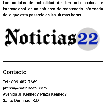
Las noticias de actualidad del territorio nacional e
cocos
paquete
internacional, en un esfuerzo de mantenerlo informado
56
cocaína
paquetes
de lo que está pasando en las últimas horas.
en
cocaína
el
en
AILA
el
AILA
Contacto
Tel.: 809-487-7669
prensa@noticias22.com
Avenida JF Kennedy, Plaza Kennedy
Santo Domingo, R.D