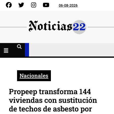
Skip
Facebook
Gorjeo
Instagram
YouTube
06-08-2026
to
content
Menú
abierto
Nacionales
Propeep transforma 144
viviendas con sustitución
de techos de asbesto por