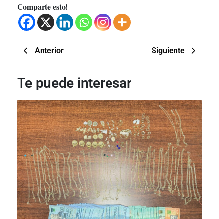
Comparte esto!
Navegación
Previous
Next
Anterior
Siguiente
de
Post
Post
entradas
Te puede interesar