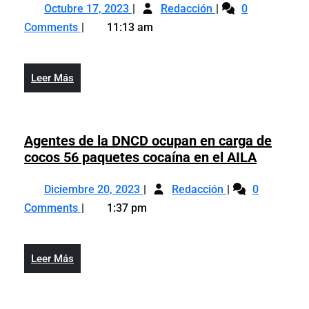
Octubre
Comerciante
joyería
enc
Octubre 17, 2023
Redacción
Santiago;
0
17,
se
de
fren
hubo
Comments
11:13 am
2023
encadena
Santiago;
a
un
frente
hubo
gobe
detenido
a
un
de
Leer
Leer Más
gobernación
detenido
Daja
Más
de
exig
Dajabón;
devo
exige
Agentes de la DNCD ocupan en carga de
de
devolución
Agentes
cocos 56 paquetes cocaína en el AILA
merc
de
de
inca
Diciembre
Agentes
mercancías
la
Diciembre 20, 2023
Redacción
0
por
20,
de
incautadas
DNCD
CES
Comments
1:37 pm
2023
la
por
ocupan
DNCD
CESFRONT
en
ocupan
carga
Leer
Leer Más
en
de
Más
carga
cocos
de
56