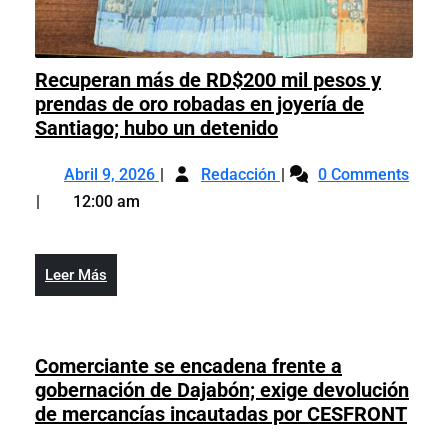
Recuperan más de RD$200 mil pesos y
prendas de oro robadas en joyería de
Recuperan
Santiago; hubo un detenido
más
Abril
Recuperan
de
Abril 9, 2026
Redacción
0 Comments
9,
más
RD$200
12:00 am
2026
de
mil
RD$200
pesos
mil
y
Leer
Leer Más
pesos
prendas
Más
y
de
prendas
oro
de
Comerciante se encadena frente a
robadas
oro
gobernación de Dajabón; exige devolución
en
robadas
Come
de mercancías incautadas por CESFRONT
joyería
en
se
de