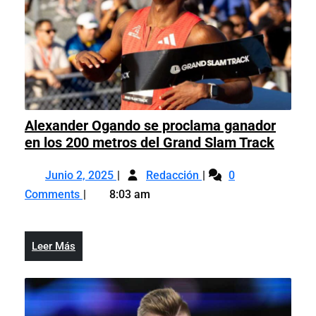
Alexander Ogando se proclama ganador
Alexan
en los 200 metros del Grand Slam Track
Ogand
Junio
Alexander
se
Junio 2, 2025
Redacción
0
2,
Ogando
procl
Comments
8:03 am
2025
se
ganad
proclama
en
ganador
los
Leer
Leer Más
en
200
Más
los
metro
200
del
metros
Grand