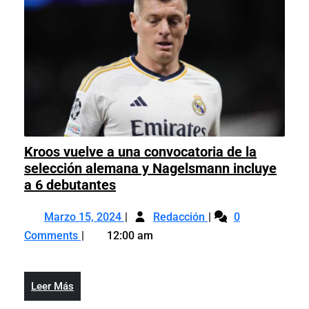
del
Slam
Grand
Track
Slam
Track
Kroos vuelve a una convocatoria de la
selección alemana y Nagelsmann incluye
Kroos
a 6 debutantes
vuelve
Marzo
Kroos
a
Marzo 15, 2024
Redacción
0
15,
vuelve
una
Comments
12:00 am
2024
a
convocatoria
una
de
convocatoria
la
Leer
Leer Más
de
selección
Más