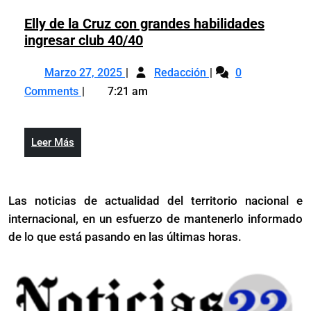
la
alemana
selección
Elly de la Cruz con grandes habilidades
y
alemana
Elly
ingresar club 40/40
Nagelsmann
y
de
incluye
Marzo
Elly
Nagelsmann
la
Marzo 27, 2025
a
Redacción
0
27,
de
incluye
Cruz
6
Comments
7:21 am
2025
la
a
con
debutantes
Cruz
6
grandes
con
debutantes
habilidades
Leer
Leer Más
grandes
ingresar
Más
habilidades
club
ingresar
40/40
Las noticias de actualidad del territorio nacional e
club
internacional, en un esfuerzo de mantenerlo informado
40/40
de lo que está pasando en las últimas horas.