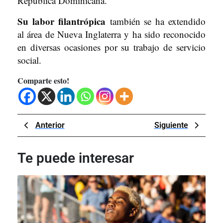
República Dominicana.
Su labor filantrópica
también se ha extendido
al área de Nueva Inglaterra y ha sido reconocido
en diversas ocasiones por su trabajo de servicio
social.
Comparte esto!
Navegación
Previous
Next
Anterior
Siguiente
de
Post
Post
entradas
Te puede interesar