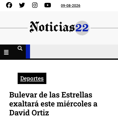
Skip
Facebook
Gorjeo
Instagram
YouTube
09-08-2026
to
content
Menú
abierto
Deportes
Bulevar de las Estrellas
exaltará este miércoles a
David Ortiz