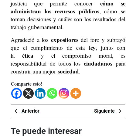
cómo se
justicia que permite conocer
administran los recursos públicos
, cómo se
toman decisiones y cuáles son los resultados del
trabajo gubernamental.
expositores
Agradeció a los
del foro y subrayó
ley
que el cumplimiento de esta
, junto con
ética
la
y el compromiso moral, es
ciudadanos
responsabilidad de todos los
para
sociedad
construir una mejor
.
Comparte esto!
Navegación
Previous
Next
Anterior
Siguiente
de
Post
Post
entradas
Te puede interesar