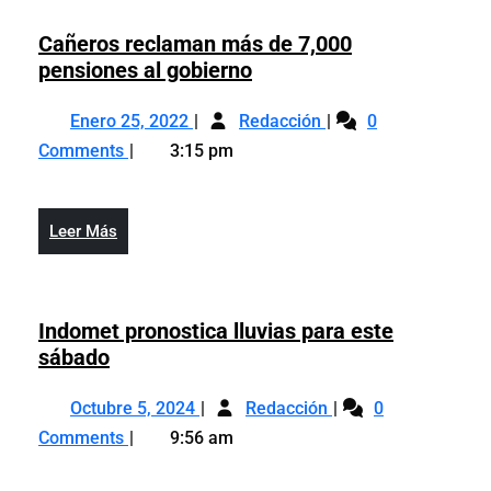
Cañeros reclaman más de 7,000
Cañeros
pensiones al gobierno
reclaman
Enero
Cañeros
más
Enero 25, 2022
Redacción
0
25,
reclaman
de
Comments
3:15 pm
2022
más
7,000
de
pensiones
7,000
al
Leer
Leer Más
pensiones
gobierno
Más
al
gobierno
Indomet pronostica lluvias para este
Indomet
sábado
pronostica
Octubre
Indomet
lluvias
Octubre 5, 2024
Redacción
0
5,
pronostica
para
Comments
9:56 am
2024
lluvias
este
para
sábado