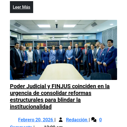
este
Leer
Leer Más
sábado
Más
Poder Judicial y FINJUS coinciden en la
urgencia de consolidar reformas
estructurales para blindar la
Poder
institucionalidad
Judicial
Febrero
Poder
y
Febrero 20, 2026
Redacción
0
20,
Judicial
FINJUS