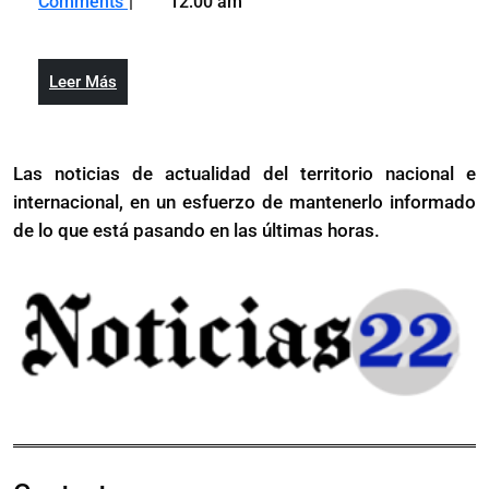
Comments
12:00 am
2026
y
coinciden
FINJUS
en
coinciden
la
Leer
Leer Más
en
urgencia
Más
la
de
urgencia
consolidar
Las noticias de actualidad del territorio nacional e
de
reformas
internacional, en un esfuerzo de mantenerlo informado
consolidar
estructurales
reformas
de lo que está pasando en las últimas horas.
para
estructurales
blindar
para
la
blindar
institucionalidad
la
institucionalidad