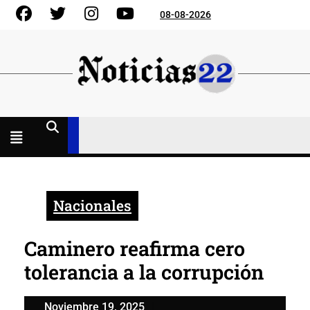
Skip
Facebook
Gorjeo
Instagram
YouTube
08-08-2026
to
content
Menú
abierto
Nacionales
Caminero reafirma cero
tolerancia a la corrupción
Noviembre
Noviembre 19, 2025