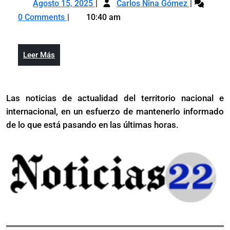
Agosto
Carolina
Raquel.
Agosto 15, 2025
Carlos Nina Gómez
15,
vs
Y
0 Comments
10:40 am
2025
Raquel.
¿David
Y
Collado?
¿David
(2
Leer
Leer Más
Collado?
de
Más
(2
2)
de
Las noticias de actualidad del territorio nacional e
2)
internacional, en un esfuerzo de mantenerlo informado
de lo que está pasando en las últimas horas.