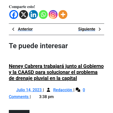
Comparte esto!
Navegación
Previous
Next
Anterior
Siguiente
de
Post
Post
entradas
Te puede interesar
Neney Cabrera trabajará junto al Gobierno
y la CAASD para solucionar el problema
Neney
de drenaje pluvial en la capital
Cabrera
Julio
Neney
trabajará
Julio 14, 2023
Redacción
0
14,
Cabrera
junto
Comments
3:38 pm
2023
trabajará
al
junto
Gobierno
al