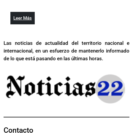
2022
apoyará
millones
de
afil
propuesta
de
reforma
de
afiliados
constitucional
Leer
Leer Más
reforma
Más
constitucional
Las noticias de actualidad del territorio nacional e
internacional, en un esfuerzo de mantenerlo informado
de lo que está pasando en las últimas horas.
Contacto