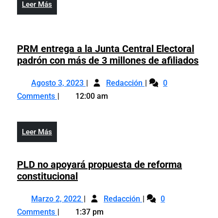
y
Leer
Leer Más
Gobierno
la
Más
y
CAASD
la
para
CAASD
PRM entrega a la Junta Central Electoral
solucionar
para
PR
padrón con más de 3 millones de afiliados
el
solucionar
entr
problema
Agosto
PRM
el
a
Agosto 3, 2023
Redacción
de
0
3,
entrega
problema
la
drenaje
Comments
12:00 am
2023
a
de
Junt
pluvial
la
drenaje
Cent
en
Junta
pluvial
Elec
la
Leer
Leer Más
Central
en
pad
capital
Más
Electoral
la
con
padrón
capital
PLD no apoyará propuesta de reforma
más
con
PLD
constitucional
de
más
no
3
Marzo
PLD
de
apoyará
Marzo 2, 2022
Redacción
0
mill
2,
no
3
propuesta
de
Comments
1:37 pm