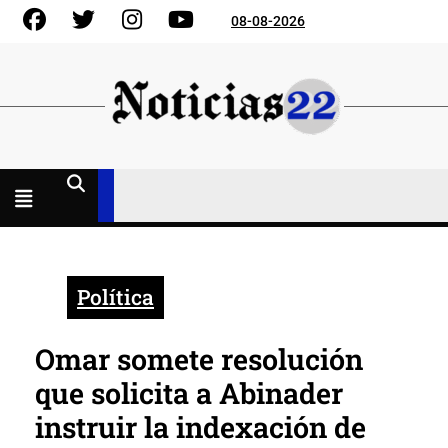
Skip
Facebook
Gorjeo
Instagram
YouTube
08-08-2026
to
content
Menú
abierto
Política
Omar somete resolución
que solicita a Abinader
instruir la indexación de