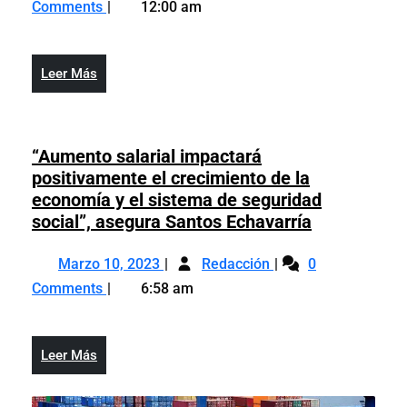
adicional
Comments
12:00 am
2026
pago
por
adicional
pérdida
por
o
Leer
Leer Más
pérdida
deterioro;
Más
o
ahorrará
deterioro;
RD$48
ahorrará
“Aumento salarial impactará
millones
RD$48
positivamente el crecimiento de la
a
millones
economía y el sistema de seguridad
ciudadanos
a
“Aumento
social”, asegura Santos Echavarría
ciudadanos
salarial
Marzo
“Aumento
impactará
Marzo 10, 2023
Redacción
0
10,
salarial
positivame
Comments
6:58 am
2023
impactará
el
positivamente
crecimiento
el
de
Leer
Leer Más
crecimiento
la
Más
de
economía