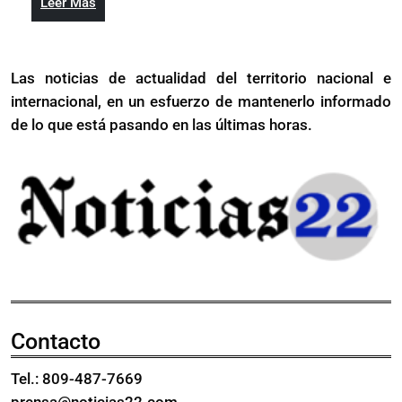
Leer
Leer Más
es
nulo,
Más
casi
apenas
nulo,
US$52.
Las noticias de actualidad del territorio nacional e
apenas
millon
internacional, en un esfuerzo de mantenerlo informado
US$52.5
en
millones
de lo que está pasando en las últimas horas.
2023
en
2023
Contacto
Tel.: 809-487-7669