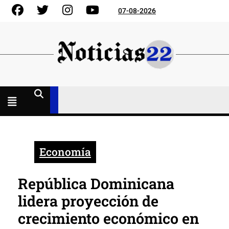
Skip
Facebook
Gorjeo
Instagram
YouTube
07-08-2026
to
content
Menú
abierto
Economía
República Dominicana
lidera proyección de
crecimiento económico en