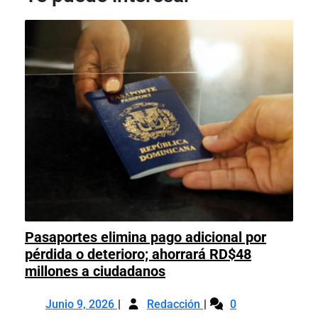
Pasaportes elimina pago adicional por
pérdida o deterioro; ahorrará RD$48
Pasaportes
millones a ciudadanos
elimina
Junio
Pasaportes
pago
Junio 9, 2026
Redacción
0
9,
elimina