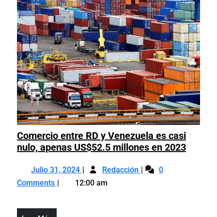
la
y
economía
el
y
sistema
el
de
sistema
seguridad
de
social”,
seguridad
asegura
social”,
Santos
asegura
Echavarría
Santos
Echavarría
Comercio entre RD y Venezuela es casi
Comerc
nulo, apenas US$52.5 millones en 2023
entre
Julio
Comercio
RD
Julio 31, 2024
Redacción
0
31,
entre
y
Comments
12:00 am
2024
RD
Venezu
y
es
Venezuela
casi