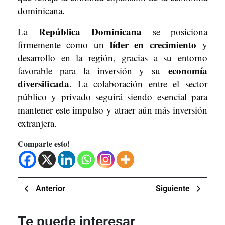
dominicana.
República Dominicana
La
se posiciona
líder en crecimiento
firmemente como un
y
desarrollo en la región, gracias a su entorno
economía
favorable para la inversión y su
diversificada
. La colaboración entre el sector
público y privado seguirá siendo esencial para
mantener este impulso y atraer aún más inversión
extranjera.
Comparte esto!
Navegación
Previous
Next
Anterior
Siguiente
de
Post
Post
entradas
Te puede interesar