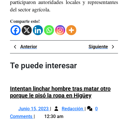
participaron autoridades locales y representantes
del sector agrícola.
Comparte esto!
Navegación
Previous
Next
Anterior
Siguiente
de
Post
Post
entradas
Te puede interesar
Intentan linchar hombre tras matar otro
Intentan
porque le pisó la ropa en Higüey
linchar
Junio
Intentan
hombre
Junio 15, 2023
Redacción
0
15,
linchar
tras
Comments
12:30 am
2023
hombre
matar
tras