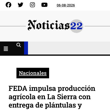
Skip
Facebook
Gorjeo
Instagram
YouTube
06-08-2026
to
content
Menú
abierto
Nacionales
FEDA impulsa producción
agrícola en La Sierra con
entrega de plántulas y