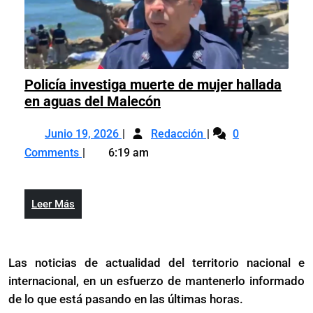
Policía investiga muerte de mujer hallada
Policía
en aguas del Malecón
investiga
Junio
Policía
muerte
Junio 19, 2026
Redacción
0
19,
investiga
de
Comments
6:19 am
2026
muerte
mujer
de
hallada
mujer
en
Leer
Leer Más
hallada
aguas
Más
en
del
aguas
Malecón
Las noticias de actualidad del territorio nacional e
del
internacional, en un esfuerzo de mantenerlo informado
Malecón
de lo que está pasando en las últimas horas.