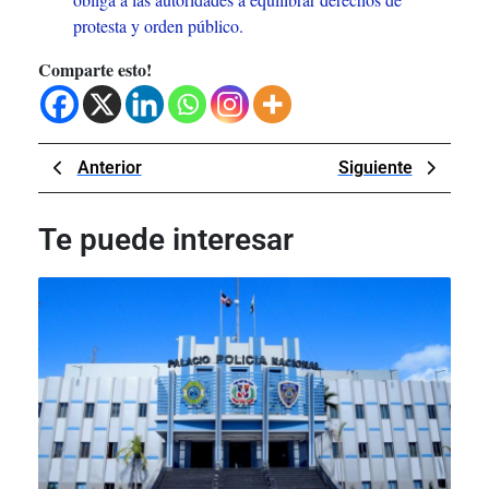
protesta y orden público.
Comparte esto!
Navegación
Previous
Next
Anterior
Siguiente
de
Post
Post
entradas
Te puede interesar