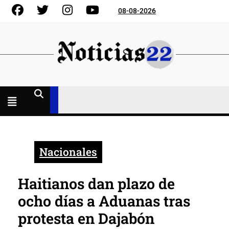
Skip
Facebook
Gorjeo
Instagram
YouTube
08-08-2026
to
content
Menú
abierto
Nacionales
Haitianos dan plazo de
ocho días a Aduanas tras
protesta en Dajabón