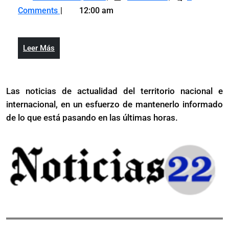
16,
Reitera
reforzada
Comments
12:00 am
2025
Operatividad
en
reforzada
Navidad
en
Leer
Leer Más
Navidad
Más
Las noticias de actualidad del territorio nacional e
internacional, en un esfuerzo de mantenerlo informado
de lo que está pasando en las últimas horas.