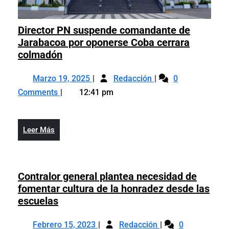
Director PN suspende comandante de
Jarabacoa por oponerse Coba cerrara
Director
colmadón
PN
Marzo
Director
suspende
Marzo 19, 2025
Redacción
0
19,
PN
comandante
Comments
12:41 pm
2025
suspende
de
comandante
Jarabacoa
de
por
Leer
Leer Más
Jarabacoa
oponerse
Más
por
Coba
oponerse
cerrara
Coba
Contralor general plantea necesidad de
colmadón
cerrara
fomentar cultura de la honradez desde las
colmadón
Contralor
escuelas
general
Febrero
Contralor
plantea
Febrero 15, 2023
Redacción
0