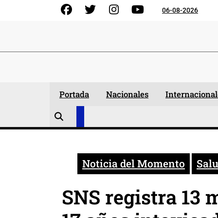
Skip
Facebook
Gorjeo
Instagram
YouTube
06-08-2026
to
content
Portada
Nacionales
Internacional
Noticia del Momento
Sal
SNS registra 13 