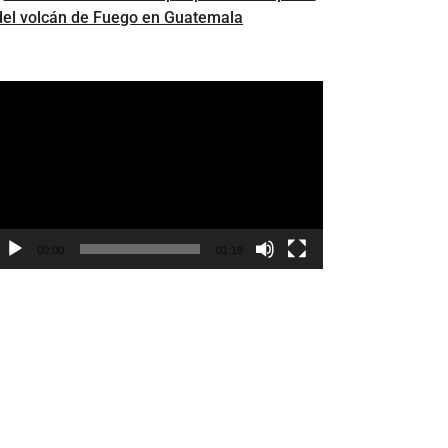
del volcán de Fuego en Guatemala
eproductor
e
ídeo
00:00
01:18