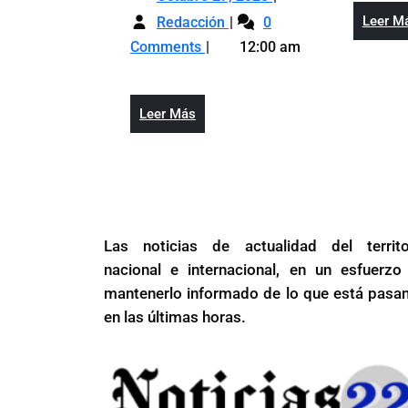
de
El
27,
los
Leer M
Redacción
0
33%
2025
pacientes
Comments
12:00 am
de
con
los
dolor
pacientes
crónico
Leer
Leer Más
con
padece
Más
dolor
también
crónico
artrosis
padece
también
artrosis
Las noticias de actualidad del territo
nacional e internacional, en un esfuerzo
mantenerlo informado de lo que está pasa
en las últimas horas.