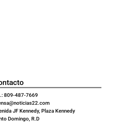
ontacto
l.: 809-487-7669
ensa@noticias22.com
enida JF Kennedy, Plaza Kennedy
nto Domingo, R.D