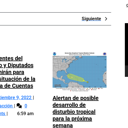
Next
Siguiente
Post
R
d
v
entes del
 y Diputados
nirán para
situación de la
Presidentes
a de Cuentas
del
Septiembre
Alertan de posible
tiembre 9, 2022
Senado
Presidentes
9,
desarrollo de
y
acción
0
del
2022
disturbio tropical
Diputados
nts
6:59 am
Senado
para la próxima
se
Alertan
y
semana
reunirán