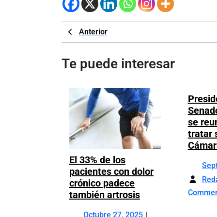
Navegación
Previous
Anterior
Post
de
Te puede interesar
entradas
Presid
Senado
se reu
tratar 
Cámar
El 33% de los
Sep
pacientes con dolor
Red
crónico padece
Comme
El
también artrosis
33%
Octubre
Octubre 27, 2025