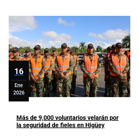
tocara
ir
a
Washington
iría
de
«pie»,
pero
«no
16
arrastrada»
Ene
2026
enero
16,
2026
Más de 9,000 voluntarios velarán por
Más
la seguridad de fieles en Higüey
de