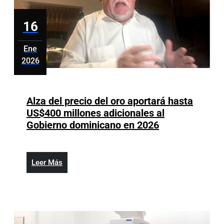
16
Ene
2026
enero
16,
2026
Alza del precio del oro aportará hasta
US$400 millones adicionales al
Alza
Gobierno dominicano en 2026
del
precio
del
Leer
Leer Más
oro
Más
aportará
hasta
US$400
millones