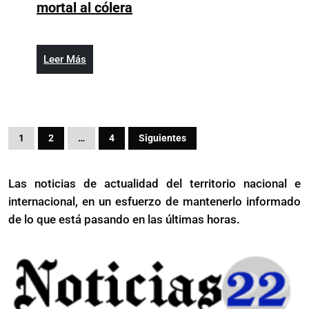
Encuentran
mortal al cólera
el
mecanismo
que
Leer
Leer Más
hace
Más
mortal
al
cólera
Paginación
1
2
…
4
Siguientes
de
entradas
Las noticias de actualidad del territorio nacional e
internacional, en un esfuerzo de mantenerlo informado
de lo que está pasando en las últimas horas.