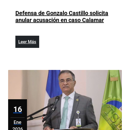
16,
2026
Defensa de Gonzalo Castillo solicita
Defensa
anular acusación en caso Calamar
de
Gonzalo
Castillo
Leer
Leer Más
solicita
Más
anular
acusación
en
caso
Calamar
16
Ene
2026