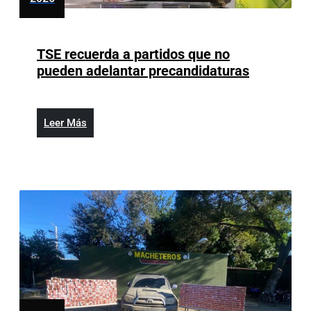
enero
16,
2026
TSE recuerda a partidos que no
TSE
pueden adelantar precandidaturas
recuerda
a
partidos
Leer
Leer Más
que
Más
no
pueden
adelantar
precandid