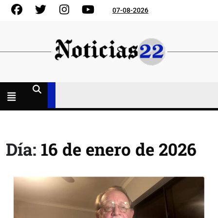
Skip
Facebook
Gorjeo
Instagram
YouTube
07-08-2026
to
content
Menú
abierto
Día:
16 de enero de 2026