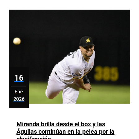
con
inversión
de
RD$10
millones
16
Ene
2026
enero
16,
2026
Miranda brilla desde el box y las
Águilas continúan en la pelea por la
Miranda