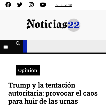
Skip
Facebook
Gorjeo
Instagram
YouTube
09-08-2026
to
content
Menú
abierto
Opinión
Trump y la tentación
autoritaria: provocar el caos
para huir de las urnas