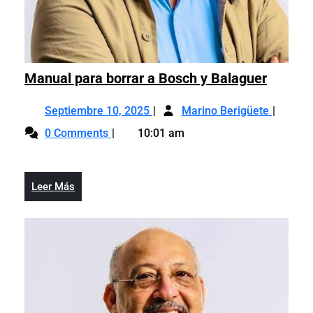
Manual
Manual para borrar a Bosch y Balaguer
para
Septiembre
Manual
borrar
Septiembre 10, 2025
Marino Berigüete
10,
para
a
0 Comments
10:01 am
2025
borrar
Bosch
a
y
Bosch
Balagu
Leer
Leer Más
y
Más
Balague