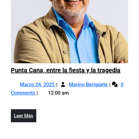
Punta
Punta Cana, entre la fiesta y la tragedia
Cana,
Marzo
Punta
entre
Marzo 24, 2025
Marino Berigüete
0
24,
Cana,
la
Comments
12:00 am
2025
entre
fiesta
la
y
fiesta
la
Leer
Leer Más
y
traged
Más
la
tragedia