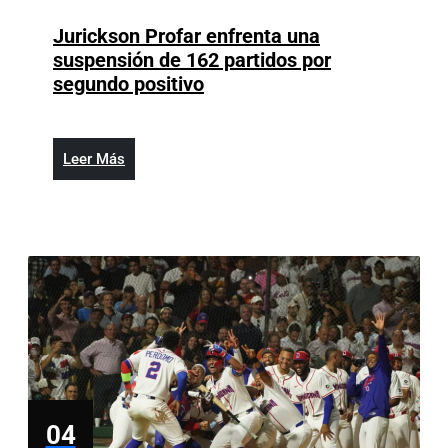
4,
2026
Jurickson Profar enfrenta una
suspensión de 162 partidos por
Jurickson
segundo positivo
Profar
enfrenta
una
Leer
Leer Más
suspensión
Más
de
162
partidos
por
segundo
positivo
04