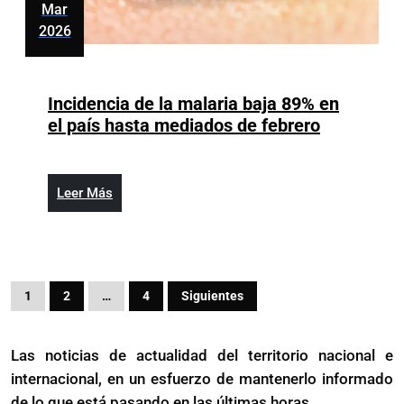
Mar
2026
marzo
4,
2026
Incidencia de la malaria baja 89% en
Incidencia
el país hasta mediados de febrero
de
la
malaria
Leer
Leer Más
baja
Más
89%
en
el
Paginación
país
1
2
…
4
Siguientes
de
hasta
mediados
entradas
Las noticias de actualidad del territorio nacional e
de
internacional, en un esfuerzo de mantenerlo informado
febrero
de lo que está pasando en las últimas horas.