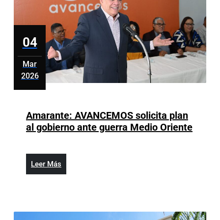
en
el
Quisqueya
04
Mar
2026
marzo
4,
2026
Amarante: AVANCEMOS solicita plan
Amara
al gobierno ante guerra Medio Oriente
AVAN
solicit
plan
Leer
Leer Más
al
Más
gobie
ante
guerr