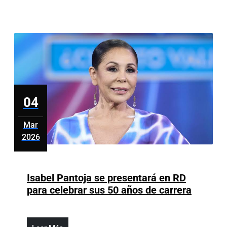
de
alto
costo
para
enfermedades
no
oncológicas
hasta
04
RD$1,000,000
Mar
2026
marzo
4,
2026
Isabel Pantoja se presentará en RD
Isabel
para celebrar sus 50 años de carrera
Pantoja
se
present