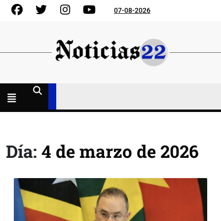
Skip
Facebook
Gorjeo
Instagram
YouTube
07-08-2026
to
content
Menú
abierto
Día:
4 de marzo de 2026