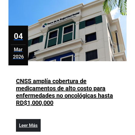
Medio
Orient
04
Mar
2026
marzo
4,
2026
CNSS amplía cobertura de
medicamentos de alto costo para
enfermedades no oncológicas hasta
CNSS
RD$1,000,000
amplía
cobertura
de
Leer
Leer Más
medicamentos
Más