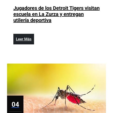
2026
Jugadores de los Detroit Tigers visitan
escuela en La Zurza y entregan
Jugadores
utilería deportiva
de
los
Detroit
Leer
Leer Más
Tigers
Más
visitan
escuela
en
La
Zurza
y
entregan
utilería
deportiva
04