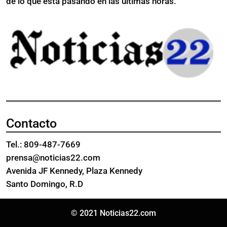
de lo que está pasando en las últimas horas.
de
millones
pesos
de
pesos
Contacto
Tel.: 809-487-7669
prensa@noticias22.com
Avenida JF Kennedy, Plaza Kennedy
Santo Domingo, R.D
© 2021 Noticias22.com