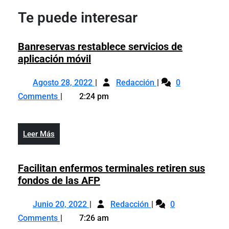
entradas
Te puede interesar
Banreservas restablece servicios de
Banreservas
aplicación móvil
restablece
Agosto
Banreservas
servicios
Agosto 28, 2022
Redacción
0
28,
restablece
de
Comments
2:24 pm
2022
servicios
aplicación
de
móvil
aplicación
Leer
Leer Más
móvil
Más
Facilitan enfermos terminales retiren sus
Facilitan
fondos de las AFP
enfermos
Junio
Facilitan
terminales
Junio 20, 2022
Redacción
0
20,
enfermos
retiren
Comments
7:26 am
2022
terminales
sus