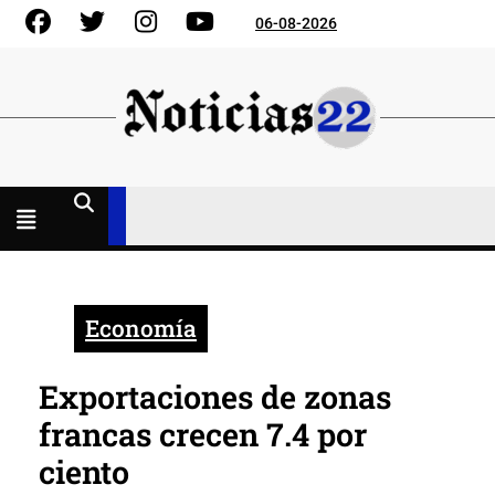
Skip
Facebook
Gorjeo
Instagram
YouTube
06-08-2026
to
content
Menú
abierto
Economía
Exportaciones de zonas
francas crecen 7.4 por
ciento