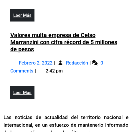
retiren
fondos
sus
de
Leer
Leer Más
fondos
las
Más
de
AFP
las
Valores multa empresa de Celso
AFP
Marranzini con cifra récord de 5 millones
Valores
de pesos
multa
Febrero
Valores
empresa
Febrero 2, 2022
Redacción
0
2,
multa
de
Comments
2:42 pm
2022
empresa
Celso
de
Marranzini
Celso
con
Leer
Leer Más
Marranzini
cifra
Más
con
récord
cifra
de
Las noticias de actualidad del territorio nacional e
récord
5
internacional, en un esfuerzo de mantenerlo informado
de
millones
5