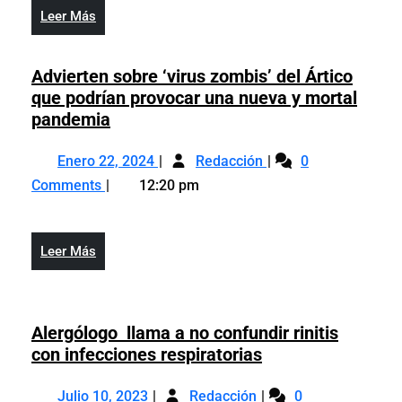
beneficiará
pacientes
Leer
Leer Más
a
con
Más
pacientes
cáncer
con
Advierten sobre ‘virus zombis’ del Ártico
cáncer
que podrían provocar una nueva y mortal
Advierten
pandemia
sobre
Enero
Advierten
‘virus
Enero 22, 2024
Redacción
0
22,
sobre
zombis’
Comments
12:20 pm
2024
‘virus
del
zombis’
Ártico
del
que
Leer
Leer Más
Ártico
podrían
Más
que
provocar
podrían
una
provocar
Alergólogo llama a no confundir rinitis
nueva
una
Alergólogo
con infecciones respiratorias
y
nueva
llama
mortal
Julio
Alergólogo
y
a
Julio 10, 2023
pandemia
Redacción
0