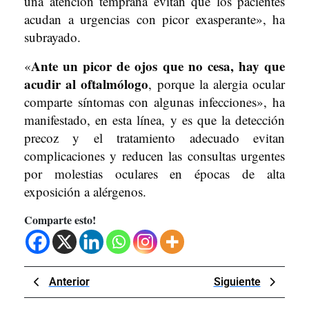
una atención temprana evitan que los pacientes
acudan a urgencias con picor exasperante», ha
subrayado.
Ante un picor de ojos que no cesa, hay que
«
acudir al oftalmólogo
, porque la alergia ocular
comparte síntomas con algunas infecciones», ha
manifestado, en esta línea, y es que la detección
precoz y el tratamiento adecuado evitan
complicaciones y reducen las consultas urgentes
por molestias oculares en épocas de alta
exposición a alérgenos.
Comparte esto!
Navegación
Previous
Next
Anterior
Siguiente
de
Post
Post