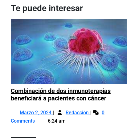
entradas
Te puede interesar
Combinación de dos inmunoterapias
Combinaci
beneficiará a pacientes con cáncer
de
Marzo
Combinación
dos
Marzo 2, 2024
Redacción
0
2,
de
inmunotera
Comments
6:24 am
2024
dos
beneficiará
inmunoterapias
a