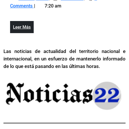
10,
llama
mortal
no
Comments
7:20 am
2023
a
pandemia
confundir
no
rinitis
confundir
con
Leer
Leer Más
rinitis
infecciones
Más
con
respiratorias
infecciones
Las noticias de actualidad del territorio nacional e
respiratorias
internacional, en un esfuerzo de mantenerlo informado
de lo que está pasando en las últimas horas.