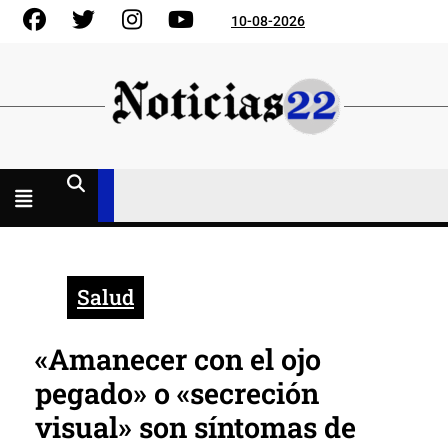
Skip
Facebook
Gorjeo
Instagram
YouTube
10-08-2026
to
content
Menú
abierto
Salud
«Amanecer con el ojo
pegado» o «secreción
visual» son síntomas de