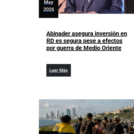
May
2026
mayo
6,
2026
Abinader asegura inversión en
RD es segura pese a efectos
Abin
por guerra de Medio Oriente
aseg
inve
en
Leer
Leer Más
RD
Más
es
segu
pese
a
efec
por
guer
de