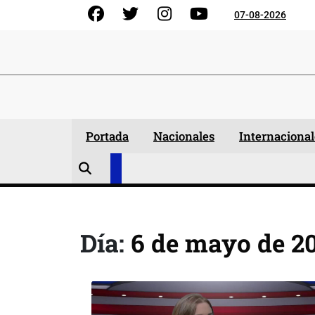
Skip
Facebook
Gorjeo
Instagram
YouTube
07-08-2026
to
content
Portada
Nacionales
Internacional
Día:
6 de mayo de 2