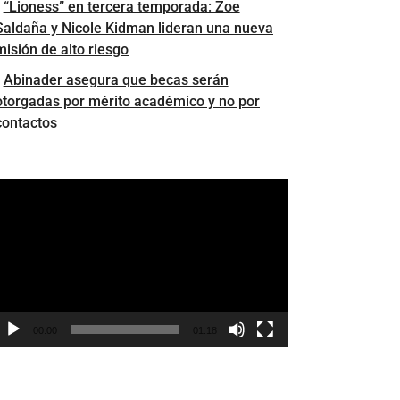
“Lioness” en tercera temporada: Zoe
Saldaña y Nicole Kidman lideran una nueva
misión de alto riesgo
Abinader asegura que becas serán
otorgadas por mérito académico y no por
contactos
eproductor
e
ídeo
00:00
01:18