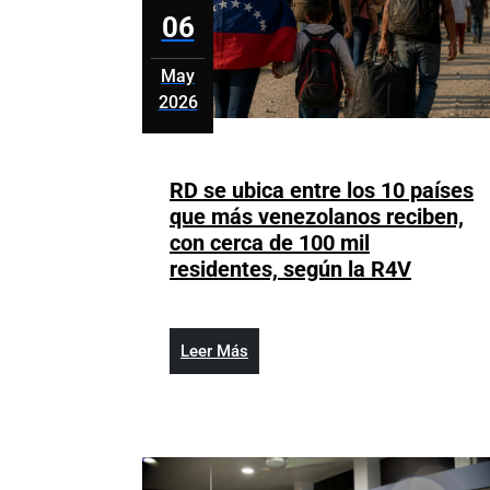
06
Med
Orie
May
2026
mayo
6,
2026
RD se ubica entre los 10 países
que más venezolanos reciben,
con cerca de 100 mil
RD
residentes, según la R4V
se
ubica
entre
Leer
Leer Más
los
Más
10
países
que
más