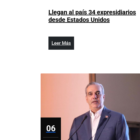
6,
2026
Llegan al país 34 expresidiarios
Llegan
desde Estados Unidos
al
país
34
Leer
Leer Más
expresidia
Más
desde
Estados
Unidos
06