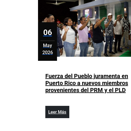
venezol
reciben,
con
cerca
06
de
100
mil
May
resident
2026
mayo
según
6,
la
2026
R4V
Fuerza del Pueblo juramenta en
Puerto Rico a nuevos miembros
F
provenientes del PRM y el PLD
de
P
j
Leer
Leer Más
e
Más
P