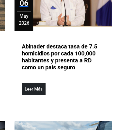
06
ha
io
cambiado»
nte
May
2026
mayo
6,
2026
Abinader destaca tasa de 7.5
homicidios por cada 100,000
habitantes y presenta a RD
Abinader
como un país seguro
destaca
tasa
de
Leer
Leer Más
7.5
Más
homicidios
por
cada
100,000
habitantes