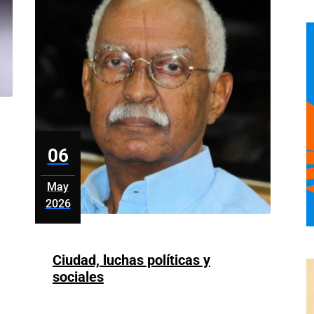
06
May
2026
mayo
6,
2026
Ciudad, luchas políticas y
Ciudad,
sociales
luchas
políticas