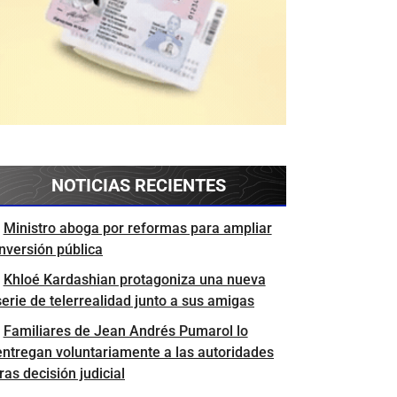
NOTICIAS RECIENTES
Ministro aboga por reformas para ampliar
inversión pública
Khloé Kardashian protagoniza una nueva
serie de telerrealidad junto a sus amigas
Familiares de Jean Andrés Pumarol lo
entregan voluntariamente a las autoridades
tras decisión judicial