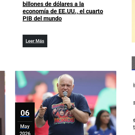
billones de dólares a la
economía de EE.UU., el cuarto
Los
PIB del mundo
latinos
aportaron
4,4
Leer
Leer Más
billones
rios
Más
de
dólares
a
la
economía
de
EE.UU.,
el
cuarto
06
PIB
del
May
mundo
2026