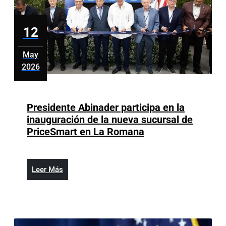
12
May
2026
mayo
12,
2026
Presidente Abinader participa en la
inauguración de la nueva sucursal de
Presidente
PriceSmart en La Romana
Abinader
participa
en
Leer
Leer Más
la
Más
inauguración
de
la