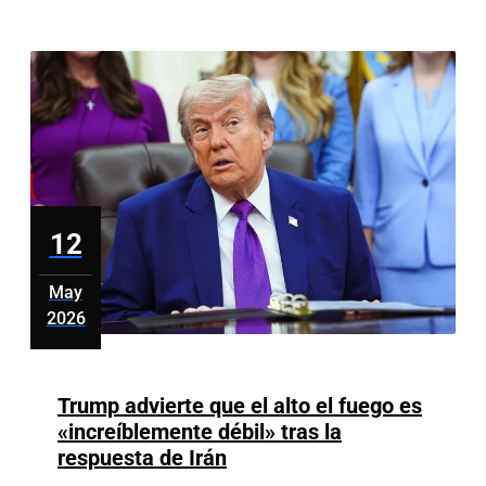
Ben
Affleck
y
Matt
Damon
por
falsedades
en
‘The
12
Rip’
May
2026
mayo
12,
2026
Trump advierte que el alto el fuego es
«increíblemente débil» tras la
Trump
respuesta de Irán
advierte