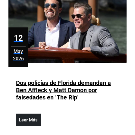
nuevas
autoridades
12
May
2026
mayo
12,
2026
Dos policías de Florida demandan a
Ben Affleck y Matt Damon por
Dos
falsedades en ‘The Rip’
policías
de
Florida
Leer
Leer Más
demandan
Más
a