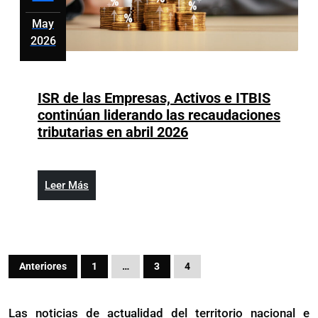
May
2026
mayo
12,
2026
ISR de las Empresas, Activos e ITBIS
continúan liderando las recaudaciones
ISR
tributarias en abril 2026
de
las
Empresas,
Leer
Leer Más
Activos
Más
e
ITBIS
continúan
Paginación
liderando
Anteriores
1
…
3
4
de
las
recaudaciones
entradas
Las noticias de actualidad del territorio nacional e