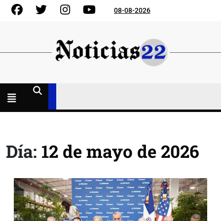
Skip
Facebook
Gorjeo
Instagram
YouTube
08-08-2026
to
content
Menú
abierto
Día:
12 de mayo de 2026