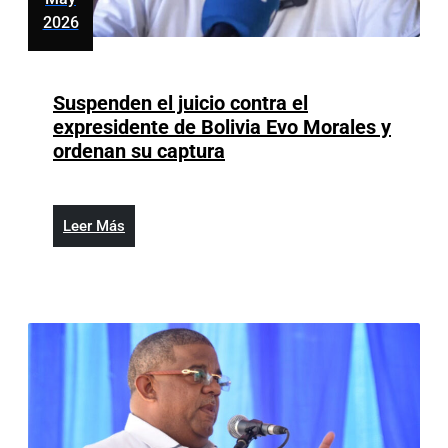
2026
mayo
12,
2026
Suspenden el juicio contra el
expresidente de Bolivia Evo Morales y
Suspenden
ordenan su captura
el
juicio
contra
Leer
Leer Más
el
Más
expresidente
de
Bolivia
Evo
Morales
y
ordenan
su