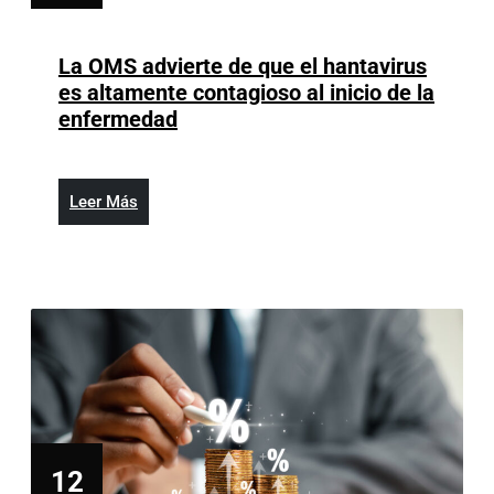
mayo
12,
2026
La OMS advierte de que el hantavirus
es altamente contagioso al inicio de la
La
enfermedad
OMS
advierte
de
Leer
Leer Más
que
Más
el
hantavirus
es
altamente
contagioso
al
inicio
de
la
12
enfermedad