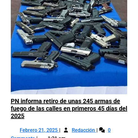
PN informa retiro de unas 245 armas de
fuego de las calles en primeros 45 días del
PN
2025
informa
Febrero
PN
retiro
Febrero 21, 2025
Redacción
0
21,
informa
de