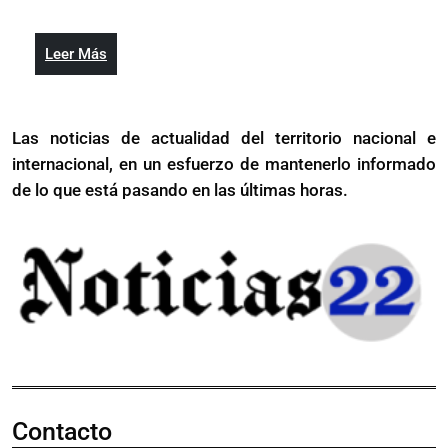
refuerzan
y
vigilancia
refuerzan
en
Leer
Leer Más
vigilancia
Hoyo
Más
en
de
Hoyo
Friusa
Las noticias de actualidad del territorio nacional e
de
internacional, en un esfuerzo de mantenerlo informado
Friusa
de lo que está pasando en las últimas horas.
Contacto