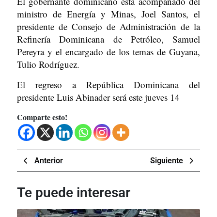
El gobernante dominicano está acompañado del
ministro de Energía y Minas, Joel Santos, el
presidente de Consejo de Administración de la
Refinería Dominicana de Petróleo, Samuel
Pereyra y el encargado de los temas de Guyana,
Tulio Rodríguez.
El regreso a República Dominicana del
presidente Luis Abinader será este jueves 14
Comparte esto!
Navegación
Previous
Next
Anterior
Siguiente
de
Post
Post
entradas
Te puede interesar