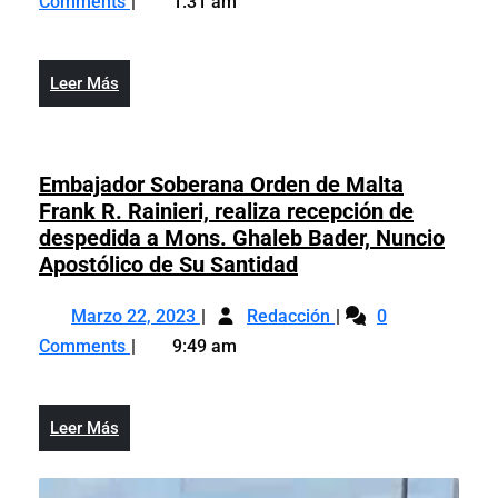
Comments
1:31 am
2025
retiro
unas
de
245
unas
armas
Leer
Leer Más
245
de
Más
armas
fuego
de
de
fuego
Embajador Soberana Orden de Malta
las
de
Frank R. Rainieri, realiza recepción de
calles
las
despedida a Mons. Ghaleb Bader, Nuncio
en
calles
Embajador
Apostólico de Su Santidad
primeros
en
Soberana
45
Marzo
Embajador
primeros
Orden
Marzo 22, 2023
días
Redacción
0
22,
Soberana
45
de
del
Comments
9:49 am
2023
Orden
días
Malta
2025
de
del
Frank
Malta
2025
R.
Leer
Leer Más
Frank
Rainieri,
Más
R.
realiza
Rainieri,