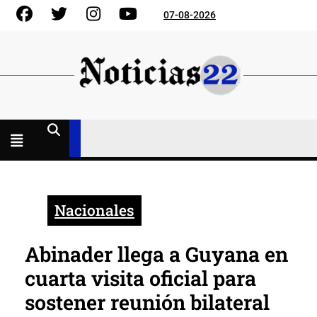
Skip
Facebook
Gorjeo
Instagram
YouTube
07-08-2026
to
content
Menú
abierto
Nacionales
Abinader llega a Guyana en
cuarta visita oficial para
sostener reunión bilateral