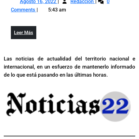
a
Agosto 16, 2022
Redacción
0
16,
activan
Springer
Comments
5:43 am
2022
a
de
Springer
la
de
lista
Leer
Leer Más
la
de
Más
lista
lesionados
de
Las noticias de actualidad del territorio nacional e
lesionados
internacional, en un esfuerzo de mantenerlo informado
de lo que está pasando en las últimas horas.