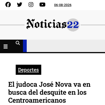
Skip
Facebook
Gorjeo
Instagram
YouTube
06-08-2026
to
content
Menú
abierto
Deportes
El judoca José Nova va en
busca del desquite en los
Centroamericanos