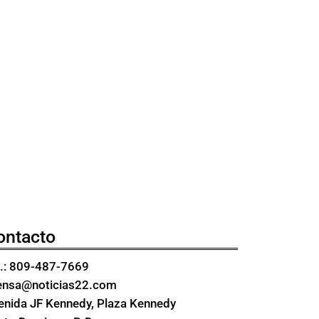
ontacto
l.: 809-487-7669
ensa@noticias22.com
enida JF Kennedy, Plaza Kennedy