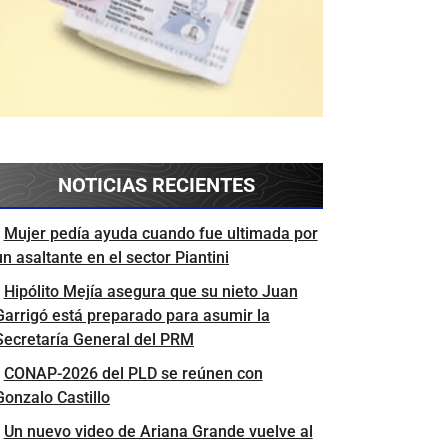
NOTICIAS RECIENTES
Mujer pedía ayuda cuando fue ultimada por
un asaltante en el sector Piantini
Hipólito Mejía asegura que su nieto Juan
Garrigó está preparado para asumir la
Secretaría General del PRM
CONAP-2026 del PLD se reúnen con
Gonzalo Castillo
Un nuevo video de Ariana Grande vuelve al