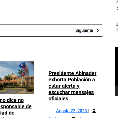
Next
Siguiente
Post
R
d
v
Presidente Abinader
exhorta Población a
estar alerta y
escuchar mensajes
Presidente
oficiales
no dice no
Abinader
esponsable de
Agosto
exhorta
Agosto 22, 2023
dad de
22,
Población
Presidente