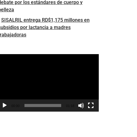
debate por los estándares de cuerpo y
belleza
SISALRIL entrega RD$1,175 millones en
subsidios por lactancia a madres
trabajadoras
eproductor
e
ídeo
00:00
01:18