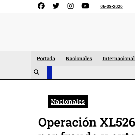
Skip
Facebook
Gorjeo
Instagram
YouTube
06-08-2026
to
content
Portada
Nacionales
Internacional
Nacionales
Operación XL526 