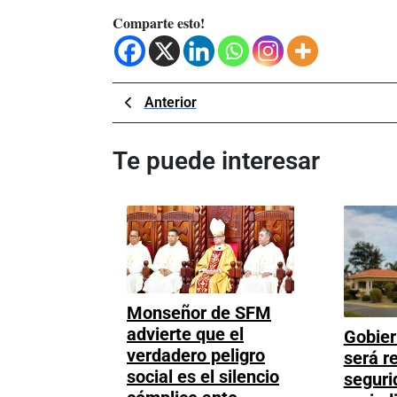
Comparte esto!
Navegación
Previous
Anterior
Post
de
Te puede interesar
entradas
Monseñor de SFM
advierte que el
Gobier
verdadero peligro
será r
social es el silencio
seguri