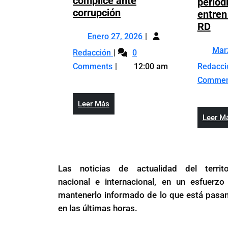
cómplice ante
period
Monseñor
corrupción
entren
de
Gob
RD
Enero
SFM
Enero 27, 2026
dic
27,
advierte
no
Monseñor
Mar
Redacción
0
2026
que
ser
de
Comments
12:00 am
Redacc
el
res
SFM
Comme
verdadero
de
advierte
peligro
seg
que
Leer
Leer Más
social
de
el
Más
Leer M
es
per
verdadero
el
que
peligro
silencio
ent
social
cómplice
a
es
Las noticias de actualidad del territo
ante
Hait
el
nacional e internacional, en un esfuerzo
corrupción
des
silencio
mantenerlo informado de lo que está pasa
RD
cómplice
en las últimas horas.
ante
corrupción