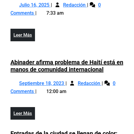
Julio
Senadores
en
Julio 16, 2025
Redacción
0
16,
aprueban
primera
Comments
7:33 am
2025
en
lectura
primera
modificaciones
lectura
a
Leer
Leer Más
modificaciones
ley
Más
a
del
ley
DNI
del
Abinader afirma problema de Haití está en
DNI
Abinader
manos de comunidad internacional
afirma
Septiembre
Abinader
problema
Septiembre 18, 2023
Redacción
0
18,
afirma
de
Comments
12:00 am
2023
problema
Haití
de
está
Haití
en
Leer
Leer Más
está
manos
Más
en
de
manos
Entradas de la ciudad se llenan de color:
comunidad