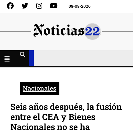
Skip
Facebook
Gorjeo
Instagram
YouTube
08-08-2026
to
content
Menú
abierto
Nacionales
Seis años después, la fusión
entre el CEA y Bienes
Nacionales no se ha