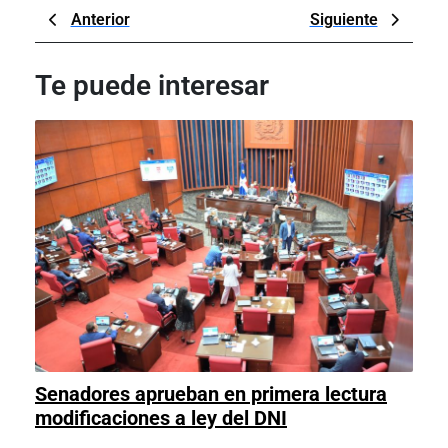
Navegación
Previous
Next
Anterior
Siguiente
de
Post
Post
entradas
Te puede interesar
Senadores aprueban en primera lectura
Senadores
modificaciones a ley del DNI
aprueban