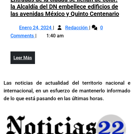
de
la Alcaldía del DN embellece edificios de
internacion
comunidad
Entra
las avenidas México y Quinto Centenario
internacional
de
Enero
Entradas
la
Enero 24, 2024
Redacción
0
24,
de
ciuda
Comments
1:40 am
2024
la
se
ciudad
llena
se
de
Leer
Leer Más
llenan
color:
Más
de
la
color:
Alcal
Las noticias de actualidad del territorio nacional e
la
del
internacional, en un esfuerzo de mantenerlo informado
Alcaldía
DN
del
de lo que está pasando en las últimas horas.
embe
DN
edific
embellece
de
edificios
las
de
aveni
las