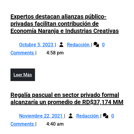
Expertos destacan alianzas público-
privadas facilitan contribución de
Exper
Economía Naranja e Industrias Creativas
desta
Octubre
Expertos
alian
Octubre 5, 2023
Redacción
0
5,
destacan
públi
Comments
4:58 pm
2023
alianzas
priva
público-
facili
privadas
contr
Leer
Leer Más
facilitan
de
Más
contribución
Econ
de
Regalía pascual en sector privado formal
Naran
Economía
Reg
alcanzaría un promedio de RD$37,174 MM
e
Naranja
pas
Indus
Noviembre
Regalía
e
en
Noviembre 22, 2021
Redacción
0
Creat
22,
pascual
Industrias
sec
Comments
4:40 am
2021
en
Creativas
pri