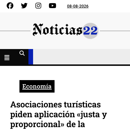
Skip
Facebook
Gorjeo
Instagram
YouTube
08-08-2026
to
content
Menú
abierto
Economía
Asociaciones turísticas
piden aplicación «justa y
proporcional» de la