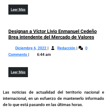
sector
for
privado
alc
Leer
Leer Más
formal
un
Más
alcanzaría
pro
un
de
promedio
Designan a Víctor Livio Enmanuel Cedeño
RD$
de
Desig
Brea intendente del Mercado de Valores
MM
RD$37,174
a
Diciembre
Designan
MM
Víctor
Diciembre 6, 2022
Redacción
0
6,
a
Livio
Comments
6:44 am
2022
Víctor
Enman
Livio
Cede
Enmanuel
Brea
Leer
Leer Más
Cedeño
inten
Más
Brea
del
intendente
Merc
Las noticias de actualidad del territorio nacional e
del
de
internacional, en un esfuerzo de mantenerlo informado
Mercado
Valor
de
de lo que está pasando en las últimas horas.