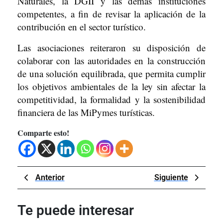
Naturales, la DGII y las demás instituciones
competentes, a fin de revisar la aplicación de la
contribución en el sector turístico.
Las asociaciones reiteraron su disposición de
colaborar con las autoridades en la construcción
de una solución equilibrada, que permita cumplir
los objetivos ambientales de la ley sin afectar la
competitividad, la formalidad y la sostenibilidad
financiera de las MiPymes turísticas.
Comparte esto!
Navegación
Previous
Next
Anterior
Siguiente
de
Post
Post
entradas
Te puede interesar