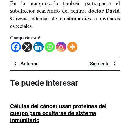
En la inauguración también participaron el
doctor David
subdirector académico del centro,
Cuevas
, además de colaboradores e invitados
especiales.
Comparte esto!
Navegación
Previous
Next
Anterior
Siguiente
de
Post
Post
entradas
Te puede interesar
Células del cáncer usan proteínas del
cuerpo para ocultarse de sistema
Células
inmunitario
del