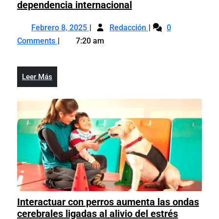
MSP
dependencia internacional
asegura
Febrero
MSP
sostenibilidad
Febrero 8, 2025
Redacción
0
8,
asegura
de
Comments
7:20 am
2025
sostenibilidad
respuesta
de
al
respuesta
VIH
Leer
Leer Más
al
con
Más
VIH
fondos
con
nacionales,
fondos
reduciendo
nacionales,
dependencia
reduciendo
internacional
dependencia
internacional
Interactuar con perros aumenta las ondas
Interactu
cerebrales ligadas al alivio del estrés