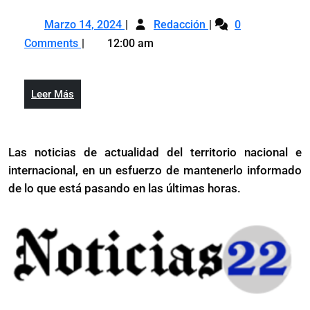
con
Marzo
Interactuar
perros
Marzo 14, 2024
Redacción
0
14,
con
aumenta
Comments
12:00 am
2024
perros
las
aumenta
ondas
las
cerebrale
Leer
Leer Más
ondas
ligadas
Más
cerebrales
al
ligadas
alivio
Las noticias de actualidad del territorio nacional e
al
del
internacional, en un esfuerzo de mantenerlo informado
alivio
estrés
del
de lo que está pasando en las últimas horas.
estrés