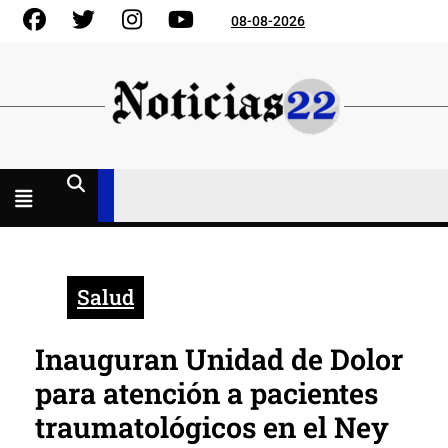
Skip
Facebook
Gorjeo
Instagram
YouTube
08-08-2026
to
content
Menú
abierto
Salud
Inauguran Unidad de Dolor
para atención a pacientes
traumatológicos en el Ney