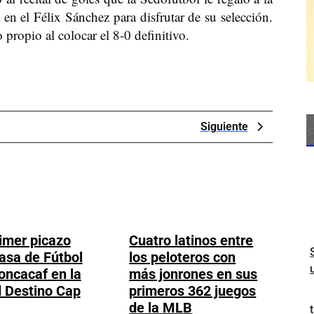
en el Félix Sánchez para disfrutar de su selección.
propio al colocar el 8-0 definitivo.
Next
Siguiente
Post
imer picazo
Cuatro latinos entre
asa de Fútbol
los peloteros con
ncacaf en la
más jonrones en sus
 Destino Cap
primeros 362 juegos
an
Cuatro
de la MLB