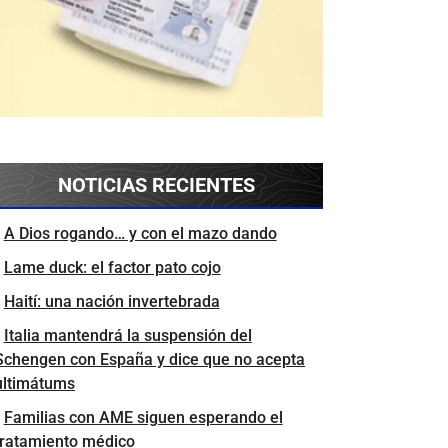
NOTICIAS RECIENTES
A Dios rogando… y con el mazo dando
Lame duck: el factor pato cojo
Haití: una nación invertebrada
Italia mantendrá la suspensión del
Schengen con España y dice que no acepta
ultimátums
Familias con AME siguen esperando el
tratamiento médico