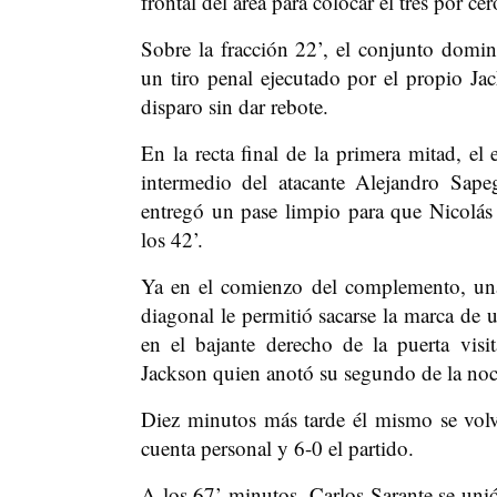
frontal del área para colocar el tres por cer
Sobre la fracción 22’, el conjunto domi
un tiro penal ejecutado por el propio J
disparo sin dar rebote.
En la recta final de la primera mitad, el
intermedio del atacante Alejandro Sape
entregó un pase limpio para que Nicolás 
los 42’.
Ya en el comienzo del complemento, una
diagonal le permitió sacarse la marca de u
en el bajante derecho de la puerta visi
Jackson quien anotó su segundo de la noc
Diez minutos más tarde él mismo se volver
cuenta personal y 6-0 el partido.
A los 67’ minutos, Carlos Sarante se unió 