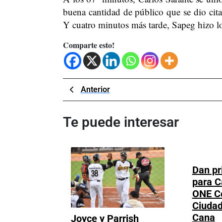
buena cantidad de público que se dio cita 
Y cuatro minutos más tarde, Sapeg hizo lo 
Comparte esto!
Navegación
Previous
Anterior
Post
de
Te puede interesar
entradas
Dan pr
para C
ONE Co
Ciudad
D
Cana
Joyce y Parrish