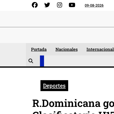
Skip
Facebook
Gorjeo
Instagram
YouTube
09-08-2026
to
content
Portada
Nacionales
Internacional
Deportes
R.Dominicana go