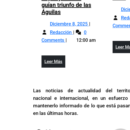
p
guían triunfo de las
Dic
p
Joyce
Águilas
p
Red
y
Diciembre
Diciembre 8, 2025
C
Parrish
Comme
Joyce
8,
d
guían
Redacción
0
y
2025
F
triunfo
Comments
12:00 am
Parrish
O
de
Leer M
guían
C
las
triunfo
e
Águilas
Leer
Leer Más
de
l
Más
las
C
Águilas
D
C
Las noticias de actualidad del territo
C
nacional e internacional, en un esfuerzo
mantenerlo informado de lo que está pasa
en las últimas horas.