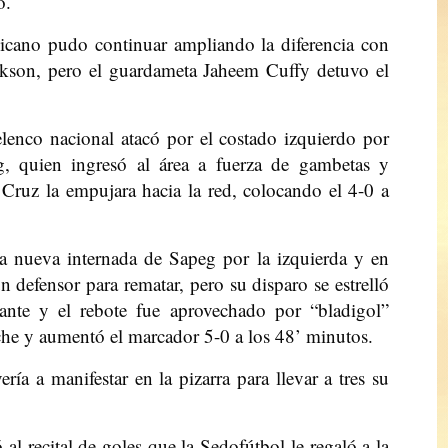
o.
nicano pudo continuar ampliando la diferencia con
ackson, pero el guardameta Jaheem Cuffy detuvo el
 elenco nacional atacó por el costado izquierdo por
g, quien ingresó al área a fuerza de gambetas y
Cruz la empujara hacia la red, colocando el 4-0 a
 nueva internada de Sapeg por la izquierda y en
n defensor para rematar, pero su disparo se estrelló
tante y el rebote fue aprovechado por “bladigol”
he y aumentó el marcador 5-0 a los 48’ minutos.
ía a manifestar en la pizarra para llevar a tres su
al recital de goles que la Sedofútbol le regaló a la