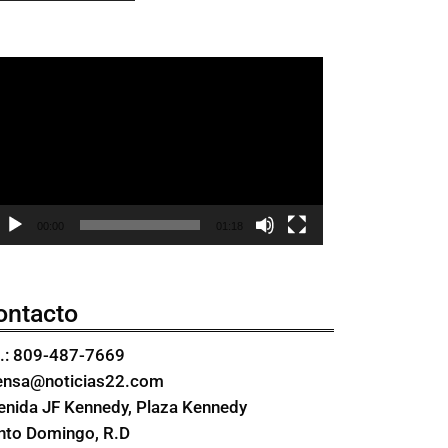
eproductor
e
ídeo
00:00
01:18
ontacto
l.: 809-487-7669
ensa@noticias22.com
enida JF Kennedy, Plaza Kennedy
nto Domingo, R.D