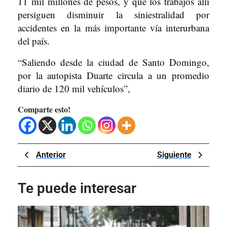
11 mil millones de pesos, y que los trabajos allí
persiguen disminuir la siniestralidad por
accidentes en la más importante vía interurbana
del país.
“Saliendo desde la ciudad de Santo Domingo,
por la autopista Duarte circula a un promedio
diario de 120 mil vehículos”,
Comparte esto!
Navegación
Previous
Next
Anterior
Siguiente
de
Post
Post
entradas
Te puede interesar