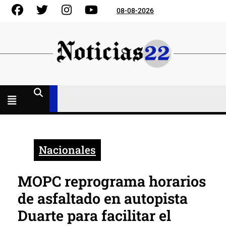
Skip
Facebook
Gorjeo
Instagram
YouTube
08-08-2026
to
content
Menú
abierto
Nacionales
MOPC reprograma horarios
de asfaltado en autopista
Duarte para facilitar el