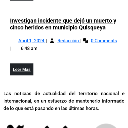
regional
Más
referente
en
regional
zonas
en
Investigan incidente que dejó un muerto y
francas
zonas
Investig
cinco heridos en municipio Quisqueya
de
francas
incident
tecnología,
Abril
Investigan
de
que
Abril 1, 2024
dispositivos
Redacción
0 Comments
1,
incidente
tecnología,
dejó
médicos
6:48 am
2024
que
dispositivos
un
y
dejó
médicos
muerto
equipos
un
y
y
eléctricos
Leer
Leer Más
muerto
equipos
cinco
Más
y
eléctricos
heridos
cinco
en
Las noticias de actualidad del territorio nacional e
heridos
municipi
internacional, en un esfuerzo de mantenerlo informado
en
Quisque
municipio
de lo que está pasando en las últimas horas.
Quisqueya