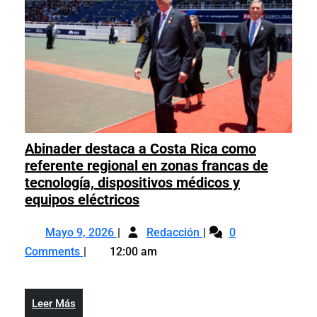
tarde
la
tarde
Abinader destaca a Costa Rica como
referente regional en zonas francas de
tecnología, dispositivos médicos y
Abinader
equipos eléctricos
destaca
Mayo
Abinader
a
Mayo 9, 2026
Redacción
0
9,
destaca
Costa
Comments
12:00 am
2026
a
Rica
Costa
como
Rica
referente
Leer
Leer Más
como