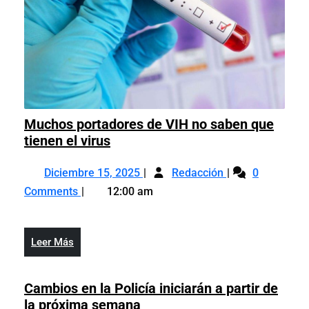
Muchos portadores de VIH no saben que
Muchos
tienen el virus
portadores
Diciembre
Muchos
de
Diciembre 15, 2025
Redacción
0
15,
portadores
VIH
Comments
12:00 am
2025
de
no
VIH
saben
no
que
Leer
Leer Más
saben
tienen
Más
que
el
tienen
Cambios en la Policía iniciarán a partir de
virus
el
Cambios
la próxima semana