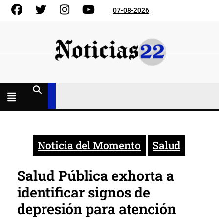
Skip
Facebook
Gorjeo
Instagram
YouTube
07-08-2026
to
content
Menú
abierto
Noticia del Momento
Salud
Salud Pública exhorta a
identificar signos de
depresión para atención