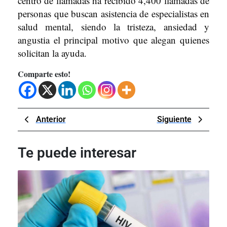
centro de llamadas ha recibido 4,400 llamadas de
personas que buscan asistencia de especialistas en
salud mental, siendo la tristeza, ansiedad y
angustia el principal motivo que alegan quienes
solicitan la ayuda.
Comparte esto!
Navegación
Previous
Next
Anterior
Siguiente
de
Post
Post
entradas
Te puede interesar