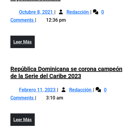
virus
en
Octubre
Cambios
la
Octubre 8, 2021
Redacción
0
8,
en
Policía
Comments
12:36 pm
2021
la
iniciarán
Policía
a
iniciarán
partir
Leer
Leer Más
a
de
Más
partir
la
de
próxima
la
República Dominicana se corona campeón
semana
próxima
República
de la Serie del Caribe 2023
semana
Dominicana
Febrero
República
se
Febrero 11, 2023
Redacción
0
11,
Dominicana
corona
Comments
3:10 am
2023
se
campeón
corona
de
campeón
la
Leer
Leer Más
de
Serie
Más
la
del