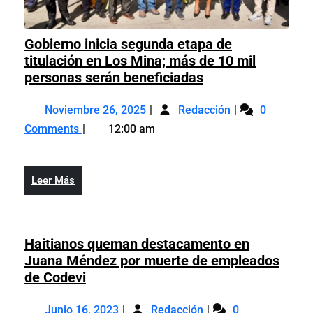
Gobierno inicia segunda etapa de
titulación en Los Mina; más de 10 mil
Gobierno
personas serán beneficiadas
inicia
Noviembre
Gobierno
segunda
Noviembre 26, 2025
Redacción
0
26,
inicia
etapa
Comments
12:00 am
2025
segunda
de
etapa
titulación
de
en
Leer
Leer Más
titulación
Los
Más
en
Mina;
Los
más
Mina;
Haitianos queman destacamento en
de
más
Juana Méndez por muerte de empleados
10
de
Haitianos
de Codevi
mil
10
queman
personas
Junio
Haitianos
mil
destacamento
Junio 16, 2023
Redacción
serán
0