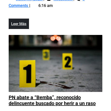
16,
queman
personas
en
beneficiadas
Comments
6:16 am
2023
destacamento
serán
Juana
en
beneficiadas
Méndez
Juana
por
Leer
Leer Más
Méndez
muerte
Más
por
de
muerte
empleados
de
de
empleados
Codevi
de
Codevi
PN abate a “Bemba”, reconocido
PN
delincuente buscado por herir a un raso
abate