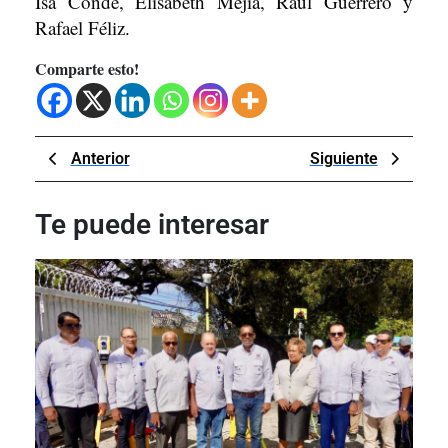
Isa Conde, Elisabeth Mejía, Raúl Guerrero y
Rafael Féliz.
Comparte esto!
Navegación
Previous
Next
Anterior
Siguiente
de
Post
Post
entradas
Te puede interesar