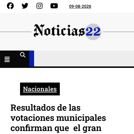
Skip
Facebook
Gorjeo
Instagram
YouTube
09-08-2026
to
content
Menú
abierto
Nacionales
Resultados de las
votaciones municipales
confirman que el gran