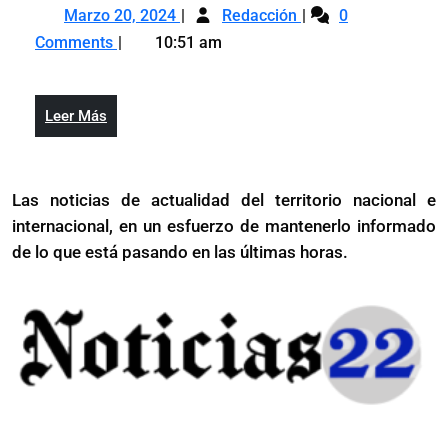
Marzo
PN
a
Marzo 20, 2024
Redacción
0
20,
abate
“Bemba
Comments
10:51 am
2024
a
recono
“Bemba”,
delinc
reconocido
busca
Leer
Leer Más
delincuente
por
Más
buscado
herir
por
a
Las noticias de actualidad del territorio nacional e
herir
un
internacional, en un esfuerzo de mantenerlo informado
a
raso
un
de lo que está pasando en las últimas horas.
raso