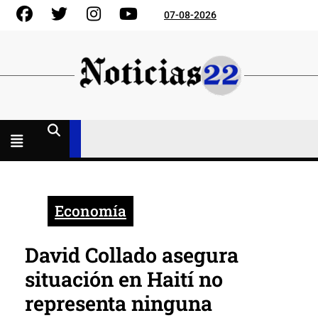
Skip
Facebook
Gorjeo
Instagram
YouTube
07-08-2026
to
content
Menú
abierto
Economía
David Collado asegura
situación en Haití no
representa ninguna