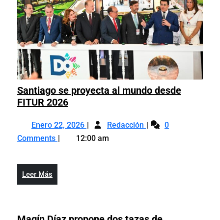
Santiago se proyecta al mundo desde
Santiago
FITUR 2026
se
Enero
Santiago
proyecta
Enero 22, 2026
Redacción
0
22,
se
al
Comments
12:00 am
2026
proyecta
mundo
al
desde
mundo
FITUR
Leer
Leer Más
desde
2026
Más
FITUR
2026
Magín Díaz propone dos tazas de