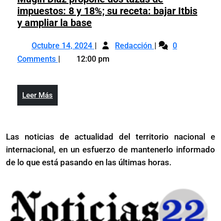
impuestos: 8 y 18%; su receta: bajar Itbis
Magín
y ampliar la base
Díaz
Octubre
Magín
propone
Octubre 14, 2024
Redacción
0
14,
Díaz
dos
Comments
12:00 pm
2024
propone
tazas
dos
de
tazas
impuestos:
Leer
Leer Más
de
8
Más
impuestos:
y
8
18%;
Las noticias de actualidad del territorio nacional e
y
su
internacional, en un esfuerzo de mantenerlo informado
18%;
receta:
su
de lo que está pasando en las últimas horas.
bajar
receta:
Itbis
bajar
y
Itbis
ampliar
y
la
ampliar