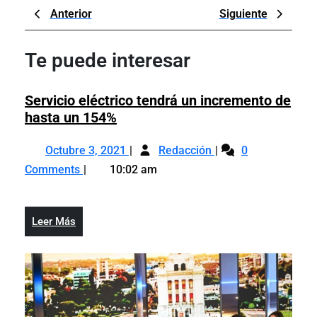
Navegación
Previous
Next
Anterior
Siguiente
de
Post
Post
entradas
Te puede interesar
Servicio eléctrico tendrá un incremento de
Servicio
hasta un 154%
eléctrico
Octubre
Servicio
tendrá
Octubre 3, 2021
Redacción
0
3,
eléctrico
un
Comments
10:02 am
2021
tendrá
incremento
un
de
incremento
hasta
Leer
Leer Más
de
un
Más
hasta
154%
un
154%