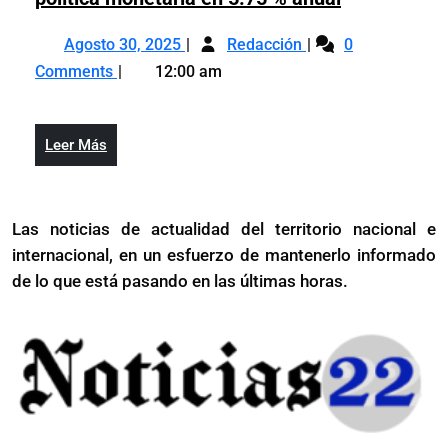
Central
Agosto
Banco
mantiene
Agosto 30, 2025
Redacción
0
30,
Central
su
Comments
12:00 am
2025
mantiene
tasa
su
de
tasa
política
Leer
Leer Más
de
monetaria
Más
política
en
monetaria
5.75
Las noticias de actualidad del territorio nacional e
en
%
internacional, en un esfuerzo de mantenerlo informado
5.75
anual
%
de lo que está pasando en las últimas horas.
anual