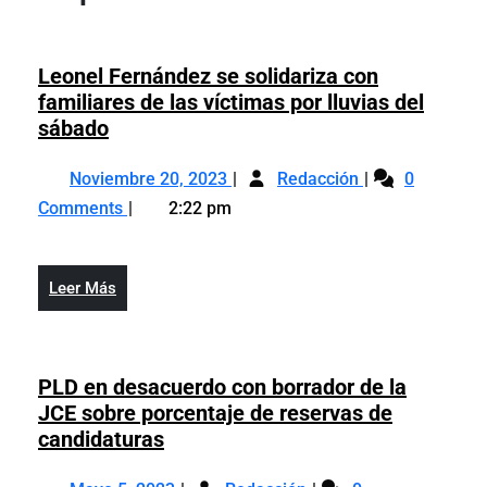
Leonel Fernández se solidariza con
familiares de las víctimas por lluvias del
Leonel
sábado
Fernández
Noviembre
Leonel
se
Noviembre 20, 2023
Redacción
0
20,
Fernández
solidariza
Comments
2:22 pm
2023
se
con
solidariza
familiares
con
de
Leer
Leer Más
familiares
las
Más
de
víctimas
las
por
víctimas
PLD en desacuerdo con borrador de la
lluvias
por
JCE sobre porcentaje de reservas de
del
lluvias
PLD
candidaturas
sábado
del
en
Mayo
PLD
sábado