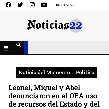
Skip
Facebook
Gorjeo
Instagram
YouTube
06-08-2026
to
content
Menú
abierto
Noticia del Momento
Política
Leonel, Miguel y Abel
denunciaron en al OEA uso
de recursos del Estado y del