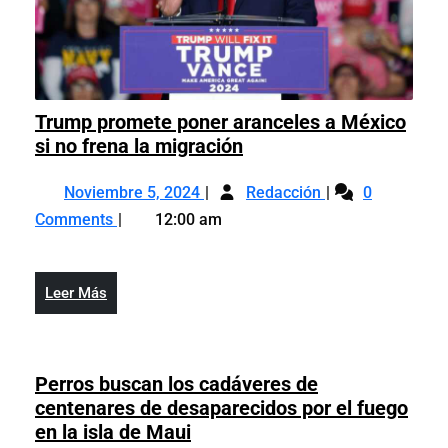
Trump promete poner aranceles a México
Trump
si no frena la migración
promete
Noviembre
Trump
poner
Noviembre 5, 2024
Redacción
0
5,
promete
aranceles
Comments
12:00 am
2024
poner
a
aranceles
México
a
si
Leer
Leer Más
México
no
Más
si
frena
no
la
frena
Perros buscan los cadáveres de
migración
la
centenares de desaparecidos por el fuego
migración
Perros
en la isla de Maui