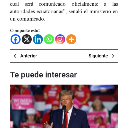
cual será comunicado oficialmente a las
autoridades ecuatorianas”, señaló el ministerio en
un comunicado.
Comparte esto!
Navegación
Previous
Next
Anterior
Siguiente
de
Post
Post
entradas
Te puede interesar