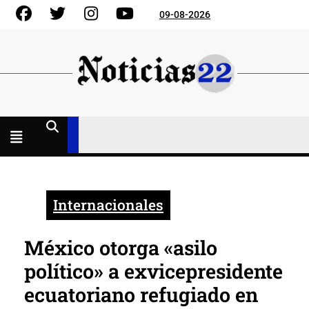
Skip
Facebook
Gorjeo
Instagram
YouTube
09-08-2026
to
content
Menú
abierto
Internacionales
México otorga «asilo
político» a exvicepresidente
ecuatoriano refugiado en