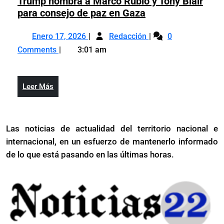
Trump nombra a Marco Rubio y Tony Blair
Trump
para consejo de paz en Gaza
nombra
Enero
Trump
a
Enero 17, 2026
Redacción
0
17,
nombra
Marco
Comments
3:01 am
2026
a
Rubio
Marco
y
Rubio
Tony
Leer
Leer Más
y
Blair
Más
Tony
para
Blair
consejo
Las noticias de actualidad del territorio nacional e
para
de
internacional, en un esfuerzo de mantenerlo informado
consejo
paz
de
de lo que está pasando en las últimas horas.
en
paz
Gaza
en
Gaza