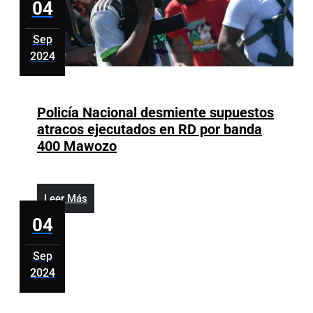
04
de
Santiago
Sep
2024
septiembre
4,
2024
Policía Nacional desmiente supuestos
atracos ejecutados en RD por banda
Policía
400 Mawozo
Nacional
desmiente
supuestos
Leer
Leer Más
atracos
Más
04
ejecutados
en
Sep
RD
2024
por
septiembre
banda
4,
400