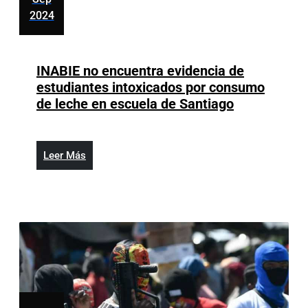
de
2024
Oro,
septiembre
España
4,
y
2024
INABIE no encuentra evidencia de
Real
estudiantes intoxicados por consumo
Madrid
INABIE
de leche en escuela de Santiago
dominan
no
encuentra
evidencia
Leer
Leer Más
de
Más
estudiantes
intoxicados
por
consumo
de
leche
en
escuela