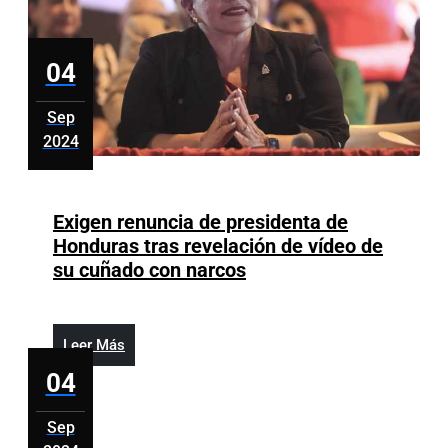
personas
en
Azua
04
Sep
2024
septiembre
4,
2024
Exigen renuncia de presidenta de
Honduras tras revelación de vídeo de
Exigen
su cuñado con narcos
renuncia
de
presidenta
Leer
Leer Más
de
Más
04
Honduras
tras
Sep
revelación