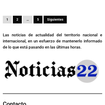
avión
Paginación
1
2
…
5
Siguientes
de
entradas
Las noticias de actualidad del territorio nacional e
internacional, en un esfuerzo de mantenerlo informado
de lo que está pasando en las últimas horas.
Contacto