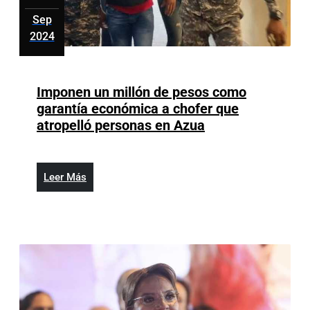
Sep
2024
septiembre
4,
2024
Imponen un millón de pesos como
garantía económica a chofer que
Imponen
atropelló personas en Azua
un
millón
de
Leer
Leer Más
pesos
Más
como
garantía
económica
a
chofer
que
atropelló