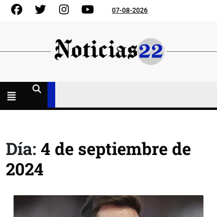
Skip
Facebook
Gorjeo
Instagram
YouTube
07-08-2026
to
content
Menú
abierto
Día:
4 de septiembre de
2024