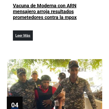
2024
Vacuna de Moderna con ARN
Mawozo
mensajero arroja resultados
Vacuna
prometedores contra la mpox
de
Moderna
con
Leer
Leer Más
ARN
Más
mensajero
arroja
resultados
prometedores
contra
la
mpox
04