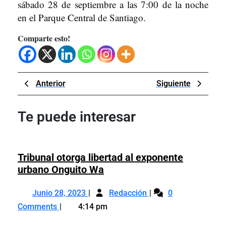
sábado 28 de septiembre a las 7:00 de la noche
en el Parque Central de Santiago.
Comparte esto!
Navegación
Previous
Next
Anterior
Siguiente
de
Post
Post
entradas
Te puede interesar
Tribunal otorga libertad al exponente
Tribunal
urbano Onguito Wa
otorga
Junio
Tribunal
libertad
Junio 28, 2023
Redacción
0
28,
otorga
al
Comments
4:14 pm
2023
libertad
exponente