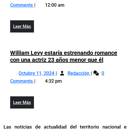
2,
Santos,
Royce
Comments
12:00 am
2026
Prince
y
Royce
La
y
Perversa
Leer
Leer Más
La
desatan
Más
Perversa
rumores
desatan
de
rumores
William Levy estaría estrenando romance
explosiva
de
William
con una actriz 23 años menor que él
colaboración
explosiva
Levy
Octubre
William
colaboración
estaría
Octubre 11, 2024
Redacción
0
11,
Levy
estrenand
Comments
4:32 pm
2024
estaría
romance
estrenando
con
romance
una
Leer
Leer Más
con
actriz
Más
una
23
actriz
años
Las noticias de actualidad del territorio nacional e
23
menor