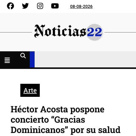
Skip
Facebook
Gorjeo
Instagram
YouTube
08-08-2026
to
content
Menú
abierto
Arte
Héctor Acosta pospone
concierto “Gracias
Dominicanos” por su salud