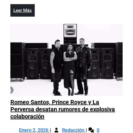
al
urbano
exponente
Onguito
Leer
Leer Más
urbano
Wa
Más
Onguito
Wa
Romeo Santos, Prince Royce y La
Perversa desatan rumores de explosiva
Romeo
colaboración
Santos,
Enero
Romeo
Prince
Enero 2, 2026
Redacción
0