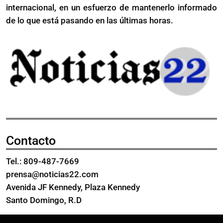
internacional, en un esfuerzo de mantenerlo informado
años
que
menor
de lo que está pasando en las últimas horas.
él
que
él
Contacto
Tel.: 809-487-7669
prensa@noticias22.com
Avenida JF Kennedy, Plaza Kennedy
Santo Domingo, R.D