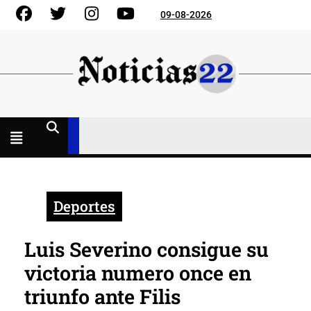
Skip
Facebook
Gorjeo
Instagram
YouTube
09-08-2026
to
content
Menú
abierto
Deportes
Luis Severino consigue su
victoria numero once en
triunfo ante Filis