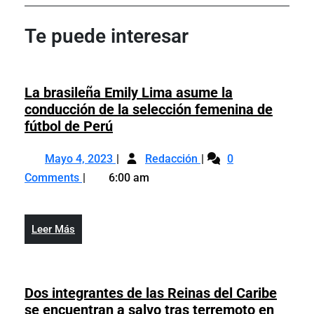
de
Post
Post
entradas
Te puede interesar
La brasileña Emily Lima asume la
conducción de la selección femenina de
La
fútbol de Perú
brasileña
Mayo
La
Emily
Mayo 4, 2023
Redacción
0
4,
brasileña
Lima
Comments
6:00 am
2023
Emily
asume
Lima
la
asume
conducción
Leer
Leer Más
la
de
Más
conducción
la
de
selección
la
Dos integrantes de las Reinas del Caribe
femenina
selección
se encuentran a salvo tras terremoto en
de