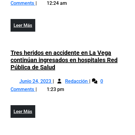
27,
de
y
Comments
12:24 am
2021
Interior
Policía
y
insta
Policía
a
Leer
Leer Más
insta
alcaldes
Más
a
a
alcaldes
empoderarse
a
Tres heridos en accidente en La Vega
de
empoderarse
continúan ingresados en hospitales Red
seguridad
de
Tres
Pública de Salud
ciudadana
seguridad
heridos
Junio
Tres
ciudadana
en
Junio 24, 2023
Redacción
0
24,
heridos
accidente
Comments
1:23 pm
2023
en
en
accidente
La
en
Vega
Leer
Leer Más
La
continúan
Más
Vega
ingresados
continúan
en