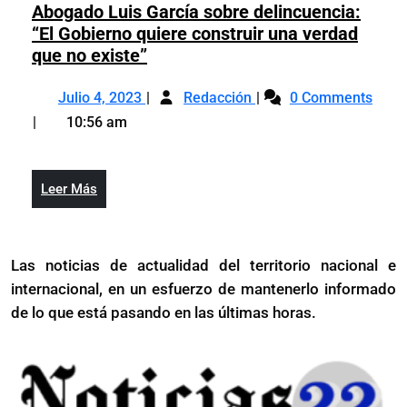
ingresados
Abogado Luis García sobre delincuencia:
hospitales
en
“El Gobierno quiere construir una verdad
Red
hospitales
Abogado
que no existe”
Pública
Red
Luis
de
Julio
Abogado
Pública
García
Julio 4, 2023
Salud
Redacción
0 Comments
4,
Luis
de
sobre
10:56 am
2023
García
Salud
delincuencia:
sobre
“El
delincuencia:
Gobierno
Leer
Leer Más
“El
quiere
Más
Gobierno
construir
quiere
una
Las noticias de actualidad del territorio nacional e
construir
verdad
internacional, en un esfuerzo de mantenerlo informado
una
que
verdad
de lo que está pasando en las últimas horas.
no
que
existe”
no
existe”