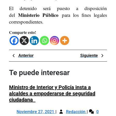
El detenido será puesto a disposición
Ministerio Público
del
para los fines legales
correspondientes.
Comparte esto!
Navegación
Previous
Next
Anterior
Siguiente
de
Post
Post
entradas
Te puede interesar
Ministro de Interior y Policía insta a
alcaldes a empoderarse de seguridad
Ministro
ciudadana
de
Noviembre
Ministro
Interior
Noviembre 27, 2021
Redacción
0