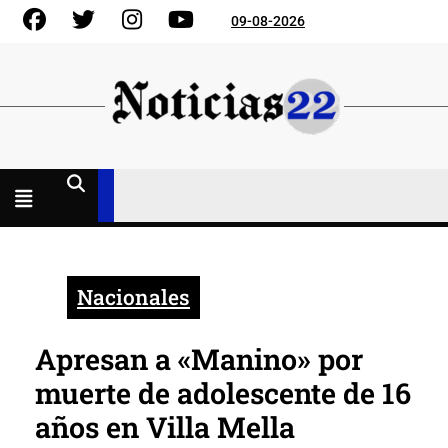
Skip
Facebook
Gorjeo
Instagram
YouTube
09-08-2026
to
content
Menú
abierto
Nacionales
Apresan a «Manino» por
muerte de adolescente de 16
años en Villa Mella