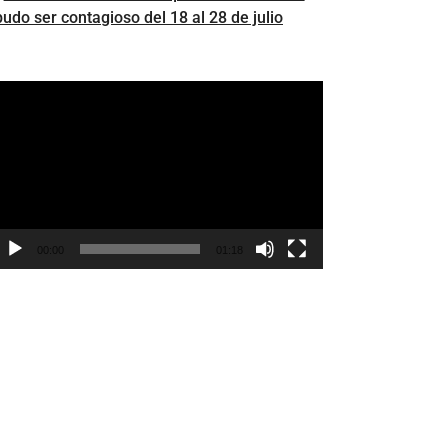
pudo ser contagioso del 18 al 28 de julio
eproductor
e
ídeo
00:00
01:18