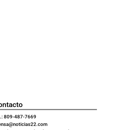
s
ontacto
l.: 809-487-7669
ensa@noticias22.com