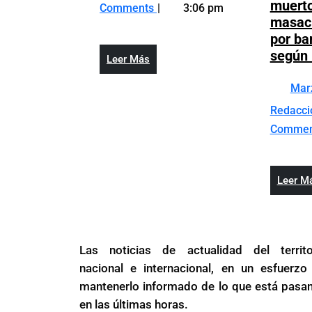
su
de
muerto
Comments
3:06 pm
primera
Ecuador
masacr
crisis
enfrenta
por ba
por
su
según 
Leer
Leer Más
arremetida
primera
Más
del
crisis
Mar
narco
por
Redacc
arremetida
Comme
del
narco
Leer M
Las noticias de actualidad del territo
nacional e internacional, en un esfuerzo
mantenerlo informado de lo que está pasa
en las últimas horas.