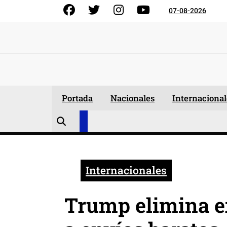
Skip
Facebook
Gorjeo
Instagram
YouTube
07-08-2026
to
content
Portada
Nacionales
Internacional
Internacionales
Trump elimina e