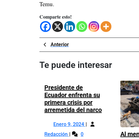
Temu.
Comparte esto!
Navegación
Previous
Anterior
Post
de
Te puede interesar
entradas
Presidente de
Ecuador enfrenta su
primera crisis por
Presidente
arremetida del narco
de
Enero
Ecuador
Enero 9, 2024
9,
enfrenta
Presidente
Al men
Redacción
0
2024