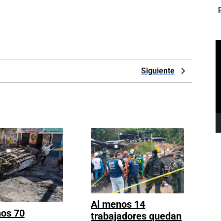
R
d
v
Next
Siguiente
Post
Al menos 14
os 70
trabajadores quedan