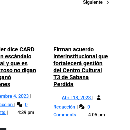
Next
Siguiente
Post
er dice CARD
Firman acuerdo
un escándalo
interinstitucional que
a
l y que es
fortalecerá gestión
zoso no digan
del Centro Cultural
ganó
T3 de Sabana
Abinader
Firman
ones
Perdida
dice
acuerdo
Diciembre
Abril
iembre 4, 2023
CARD
interinstitucional
Abril 18, 2023
Abinader
4,
18,
tiene
que
acción
0
Firman
Redacción
0
dice
2023
2023
un
fortalecerá
acuerdo
nts
4:39 pm
Comments
4:05 pm
CARD
escándalo
gestión
interinstitucional
tiene
semanal
del
que