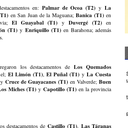
Palmar de Ocoa (T2)
La
destacamentos en:
y
(T1)
Banica (T1)
en San Juan de la Maguana;
en
El Guayabal (T1)
Duvergé (T2)
via;
y
en
ón (T1)
Enriquillo (T1)
y
en Barahona; además
s.
Los Quemados
regaron los destacamentos de
El Limón (T1)
El Puñal (T1)
La Cuesta
el;
,
y
Cruce de Guayacanes (T1)
Buen
y
en Valverde;
Los Miches (T1)
Capotillo (T1)
y
en la provincia
Castillo (T1)
Las Táranas
 los destacamentos de
,