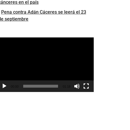
cánceres en el país
Pena contra Adán Cáceres se leerá el 23
de septiembre
eproductor
e
ídeo
00:00
01:18