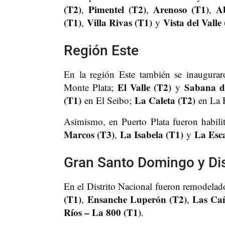
(T2)
Pimentel (T2)
Arenoso (T1)
A
,
,
,
(T1)
Villa Rivas (T1)
Vista del Valle
,
y
Región Este
En la región Este también se inaugura
El Valle (T2)
Sabana d
Monte Plata;
y
(T1)
La Caleta (T2)
en El Seibo;
en La 
Asimismo, en Puerto Plata fueron habil
Marcos (T3)
La Isabela (T1)
La Esca
,
y
Gran Santo Domingo y Dis
En el Distrito Nacional fueron remodelad
(T1)
Ensanche Luperón (T2)
Las Cañ
,
,
Ríos – La 800 (T1)
.