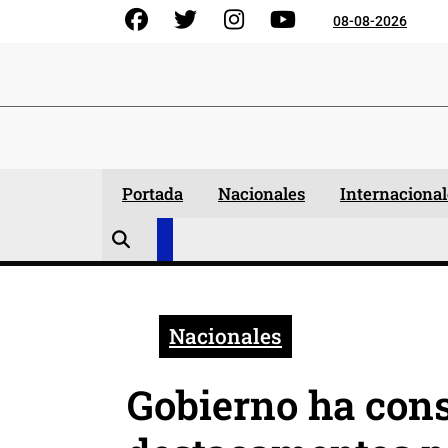
Skip
Facebook
Gorjeo
Instagram
YouTube
08-08-2026
to
content
Portada
Nacionales
Internacional
Nacionales
Gobierno ha cons