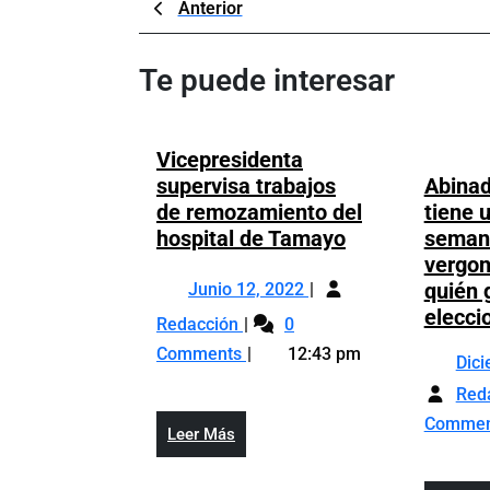
Navegación
Previous
Anterior
Post
de
Te puede interesar
entradas
Vicepresidenta
supervisa trabajos
Abinad
de remozamiento del
tiene 
Vicepresident
hospital de Tamayo
semana
supervisa
vergon
Junio
trabajos
quién 
Junio 12, 2022
12,
de
elecci
Vicepresidenta
Redacción
0
2022
remozamiento
supervisa
Comments
12:43 pm
Dic
del
trabajos
hospital
Red
de
de
remozamiento
Comme
Leer
Leer Más
Tamayo
del
Más
hospital