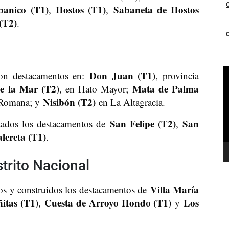
banico (T1)
Hostos (T1)
Sabaneta de Hostos
,
,
 (T2)
.
R
Don Juan (T1)
ron destacamentos en:
, provincia
d
e la Mar (T2)
Mata de Palma
, en Hato Mayor;
v
Nisibón (T2)
Romana; y
en La Altagracia.
San Felipe (T2)
San
itados los destacamentos de
,
lereta (T1)
.
trito Nacional
Villa María
os y construidos los destacamentos de
itas (T1)
Cuesta de Arroyo Hondo (T1)
Los
,
y