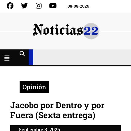
Skip
Facebook
Gorjeo
Instagram
YouTube
08-08-2026
to
content
Menú
abierto
Opinión
Jacobo por Dentro y por
Fuera (Sexta entrega)
Septiembre
Septiembre 3, 2025