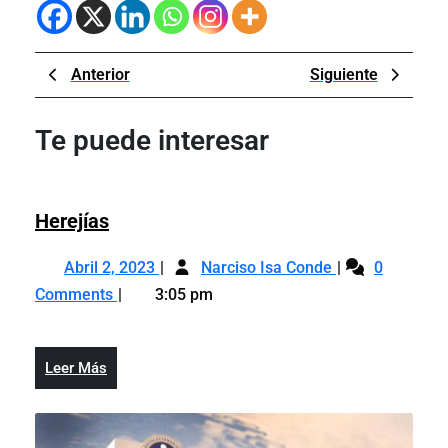
Navegación
Previous
Next
Anterior
Siguiente
de
Post
Post
entradas
Te puede interesar
Herejías
Herejías
Abril
Herejías
Abril 2, 2023
Narciso Isa Conde
0
2,
Comments
3:05 pm
2023
Leer
Leer Más
Más