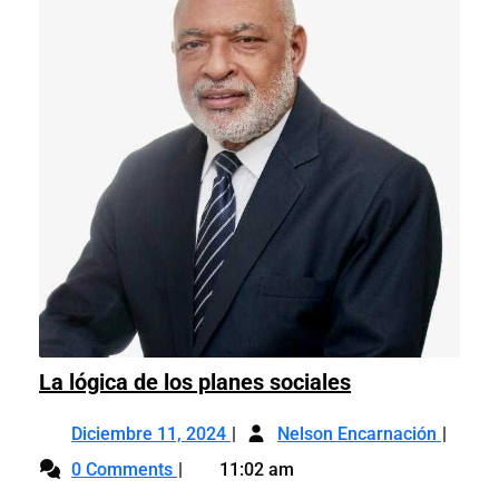
La
La lógica de los planes sociales
lógica
Diciembre
La
de
Diciembre 11, 2024
Nelson Encarnación
11,
lógica
los
0 Comments
11:02 am
2024
de
planes