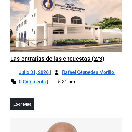
Las
Las entrañas de las encuestas (2/3)
entrañas
Julio
Las
de
Julio 31, 2026
Rafael Céspedes Morillo
31,
entraña
las
0 Comments
5:21 pm
2026
de
encuestas
las
(2/3)
encuest
Leer
Leer Más
(2/3)
Más