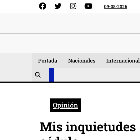
Skip
Facebook
Gorjeo
Instagram
YouTube
09-08-2026
to
content
Portada
Nacionales
Internacional
Opinión
Mis inquietudes 