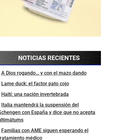
NOTICIAS RECIENTES
A Dios rogando… y con el mazo dando
Lame duck: el factor pato cojo
Haití: una nación invertebrada
Italia mantendrá la suspensión del
Schengen con España y dice que no acepta
ultimátums
Familias con AME siguen esperando el
tratamiento médico