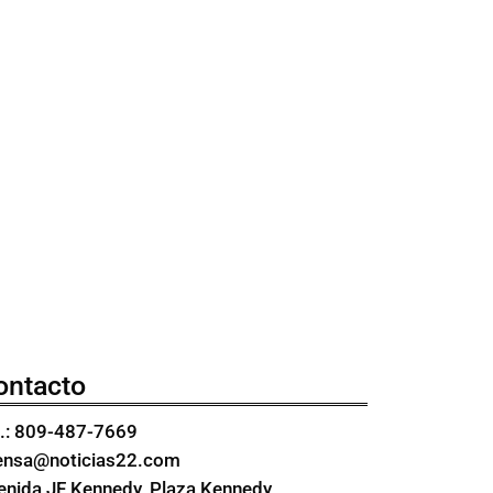
ontacto
l.: 809-487-7669
ensa@noticias22.com
enida JF Kennedy, Plaza Kennedy