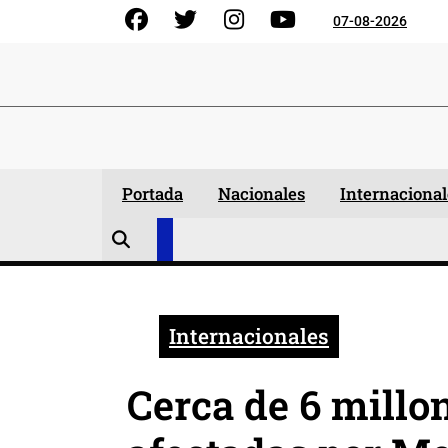
Skip
Facebook
Gorjeo
Instagram
YouTube
07-08-2026
to
content
Portada
Nacionales
Internacional
Internacionales
Cerca de 6 millo