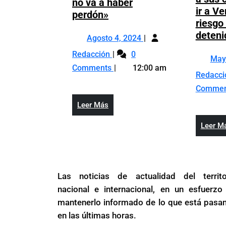
no va a haber
ir a V
Maduro:
perdón»
riesgo
«Tenemos
deteni
Agosto
2,000
Agosto 4, 2024
4,
presos
Maduro:
Redacción
0
May
2024
capturados.
«Tenemos
Comments
12:00 am
Esta
Redacc
2,000
vez
presos
Comme
no
capturados.
Leer
Leer Más
va
Esta
Más
a
vez
Leer M
haber
no
perdón»
va
a
haber
Las noticias de actualidad del territo
perdón»
nacional e internacional, en un esfuerzo
mantenerlo informado de lo que está pasa
en las últimas horas.