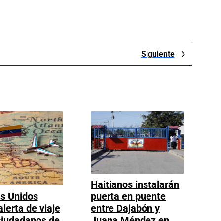
Next
Siguiente
Post
Haitianos instalarán
puerta en puente
s Unidos
entre Dajabón y
alerta de viaje
Juana Méndez en
ciudadanos de