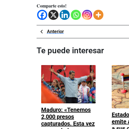
Comparte esto!
Navegación
Previous
Anterior
Post
de
Te puede interesar
entradas
Maduro: «Tenemos
Estado
2,000 presos
emite 
capturados. Esta vez
a sus 