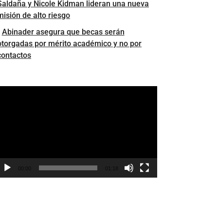
Saldaña y Nicole Kidman lideran una nueva
misión de alto riesgo
Abinader asegura que becas serán
otorgadas por mérito académico y no por
contactos
eproductor
e
ídeo
00:00
01:18