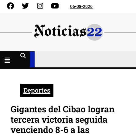
Skip
Facebook
Gorjeo
Instagram
YouTube
06-08-2026
to
content
Menú
abierto
Deportes
Gigantes del Cibao logran
tercera victoria seguida
venciendo 8-6 a las