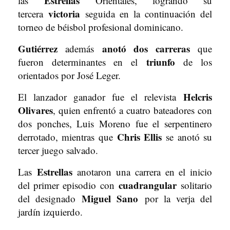
Estrellas
las
Orientales, logrando su
victoria
tercera
seguida en la continuación del
torneo de béisbol profesional dominicano.
Gutiérrez
anotó dos carreras
además
que
triunfo
fueron determinantes en el
de los
orientados por José Leger.
Helcris
El lanzador ganador fue el relevista
Olivares
, quien enfrentó a cuatro bateadores con
dos ponches, Luis Moreno fue el serpentinero
Chris Ellis
derrotado, mientras que
se anotó su
tercer juego salvado.
Estrellas
Las
anotaron una carrera en el inicio
cuadrangular
del primer episodio con
solitario
Miguel Sano
del designado
por la verja del
jardín izquierdo.