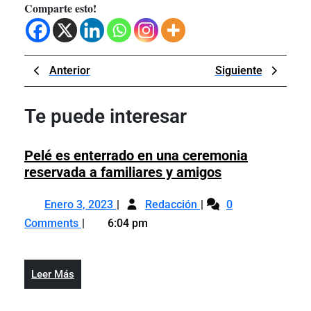
Comparte esto!
Navegación
Previous
Next
Anterior
Siguiente
de
Post
Post
entradas
Te puede interesar
Pelé es enterrado en una ceremonia
Pelé
reservada a familiares y amigos
es
Enero
Pelé
enterrado
Enero 3, 2023
Redacción
0
3,
es
en
Comments
6:04 pm
2023
enterrado
una
en
ceremonia
una
reservada
Leer
Leer Más
ceremonia
a
Más
reservada
familiares