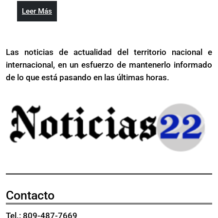
en
Salón
Leer
Leer Más
el
de
Más
Salón
la
de
Fama
Las noticias de actualidad del territorio nacional e
la
por
internacional, en un esfuerzo de mantenerlo informado
Fama
Abdul-
por
de lo que está pasando en las últimas horas.
Jabbar
Abdul-
y
Jabbar
Kukoc
y
Kukoc
Contacto
Tel.: 809-487-7669