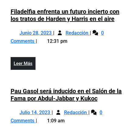
a
y
familiares
Filadelfia enfrenta un futuro incierto con
amigos
y
Filadelf
los tratos de Harden y Harris en el aire
amigos
enfrent
Junio
Filadelfia
un
Junio 28, 2023
Redacción
0
28,
enfrenta
futuro
Comments
12:31 pm
2023
un
incierto
futuro
con
incierto
los
Leer
Leer Más
con
tratos
Más
los
de
tratos
Harden
de
Pau Gasol será inducido en el Salón de la
y
Harden
Pau
Fama por Abdul-Jabbar y Kukoc
Harris
y
Gasol
en
Julio
Pau
Harris
será
Julio 14, 2023
Redacción
0
el
14,
Gasol
en
inducido
aire
Comments
1:09 am
2023
será
el
en
inducido
aire
el