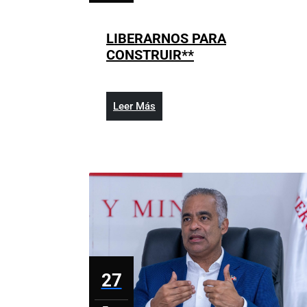
27,
2026
LIBERARNOS PARA
LIBERARNOS
CONSTRUIR**
PARA
CONSTRUIR**
Leer
Leer Más
Más
27