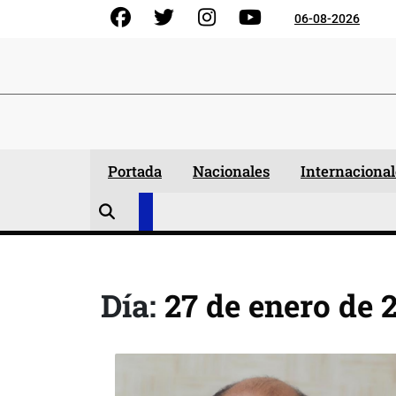
Skip
Facebook
Gorjeo
Instagram
YouTube
06-08-2026
to
content
Portada
Nacionales
Internacional
Día:
27 de enero de 