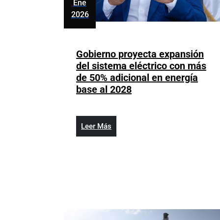
Ene
2026
enero
27,
2026
Gobierno proyecta expansión
del sistema eléctrico con más
de 50% adicional en energía
Gobierno
base al 2028
proyecta
expansión
del
Leer
Leer Más
sistema
Más
eléctrico
con
más
de
50%
adicional
en