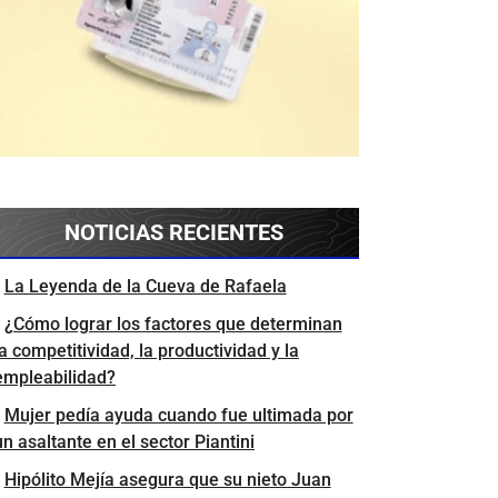
NOTICIAS RECIENTES
La Leyenda de la Cueva de Rafaela
¿Cómo lograr los factores que determinan
la competitividad, la productividad y la
empleabilidad?
Mujer pedía ayuda cuando fue ultimada por
un asaltante en el sector Piantini
Hipólito Mejía asegura que su nieto Juan