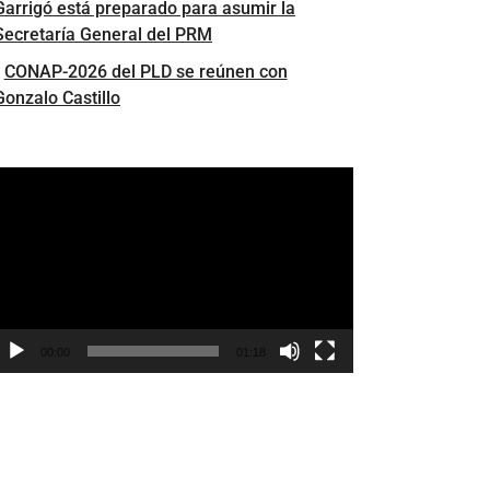
Garrigó está preparado para asumir la
Secretaría General del PRM
CONAP-2026 del PLD se reúnen con
Gonzalo Castillo
eproductor
e
ídeo
00:00
01:18