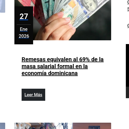
27
Ene
2026
enero
R
27,
d
2026
Remesas equivalen al 69% de la
v
masa salarial formal en la
Remesas
economía dominicana
equivalen
al
69%
Leer
Leer Más
de
Más
la
masa
salarial
formal