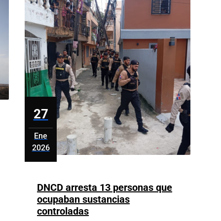
en
la
economía
dominicana
27
Ene
2026
enero
27,
2026
DNCD arresta 13 personas que
ocupaban sustancias
DNCD
controladas