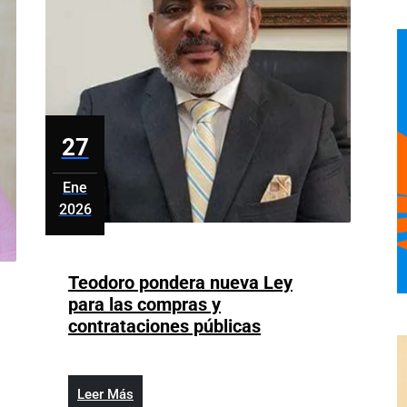
27
Ene
2026
enero
27,
2026
Teodoro pondera nueva Ley
para las compras y
Teodoro
contrataciones públicas
pondera
nueva
Ley
Leer
Leer Más