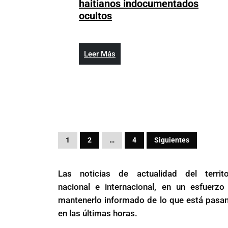
haitianos indocumentados
Ejército
ocultos
intercepta
en
Montecristi
Leer
Leer Más
un
Más
camión
con
22
haitianos
indocumentados
Paginación
ocultos
1
2
…
4
Siguientes
de
Las noticias de actualidad del territo
entradas
nacional e internacional, en un esfuerzo
mantenerlo informado de lo que está pasa
en las últimas horas.