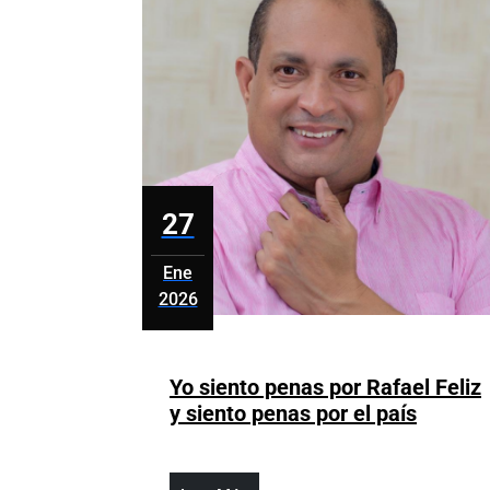
27
Ene
2026
enero
27,
2026
Yo siento penas por Rafael Feliz
Yo
y siento penas por el país
siento
penas