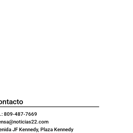
ontacto
l.: 809-487-7669
ensa@noticias22.com
enida JF Kennedy, Plaza Kennedy