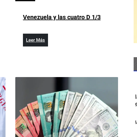
27,
2026
Venezuela
Venezuela y las cuatro D 1/3
y
las
cuatro
Leer
Leer Más
D
Más
1/3