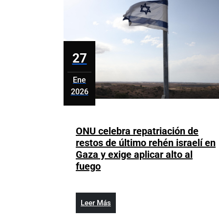
energía
base
al
2028
27
Ene
2026
enero
27,
2026
ONU celebra repatriación de
restos de último rehén israelí en
Gaza y exige aplicar alto al
ONU
fuego
celebra
repatriación
de
Leer
Leer Más
restos
Más