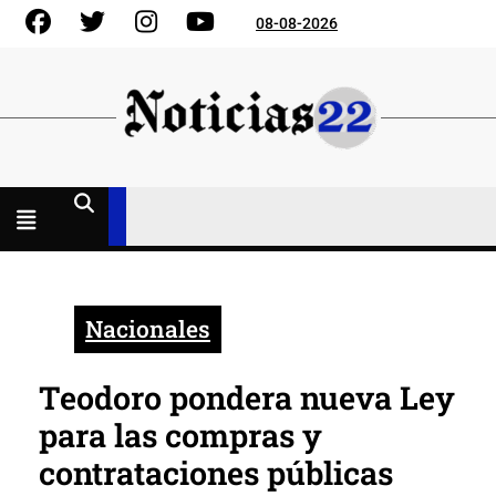
Skip
Facebook
Gorjeo
Instagram
YouTube
08-08-2026
to
content
Menú
abierto
Nacionales
Teodoro pondera nueva Ley
para las compras y
contrataciones públicas