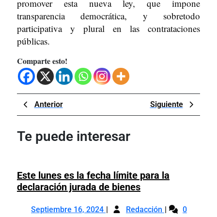
promover esta nueva ley, que impone
transparencia democrática, y sobretodo
participativa y plural en las contrataciones
públicas.
Comparte esto!
Navegación
Previous
Next
Anterior
Siguiente
de
Post
Post
entradas
Te puede interesar
Este lunes es la fecha límite para la
Este
declaración jurada de bienes
lunes
Septiembre
Este
es
Septiembre 16, 2024
Redacción
0