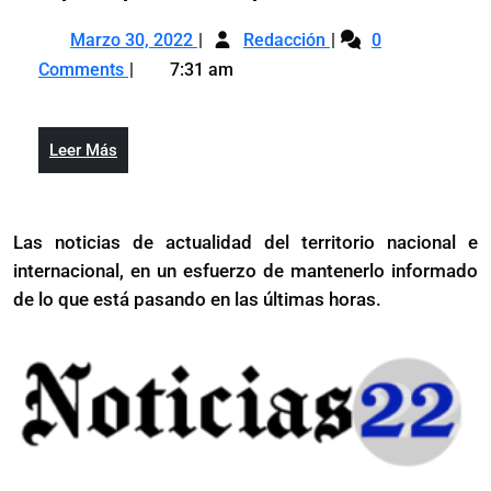
de
Marzo
Pensionados
la
Marzo 30, 2022
Redacción
0
30,
de
Policía
Comments
7:31 am
2022
la
Nacional
Policía
esperan
Nacional
por
Leer
Leer Más
esperan
aumento
Más
por
prometido
aumento
Las noticias de actualidad del territorio nacional e
prometido
internacional, en un esfuerzo de mantenerlo informado
de lo que está pasando en las últimas horas.