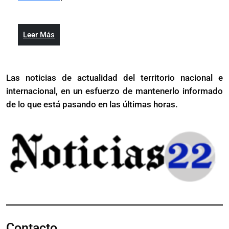
2024
Camboya
Santiago
en
afectada
Santiago
por
Leer
Leer Más
afectada
brote
Más
por
de
brote
garrapatas
Las noticias de actualidad del territorio nacional e
de
internacional, en un esfuerzo de mantenerlo informado
garrapatas
de lo que está pasando en las últimas horas.
Contacto