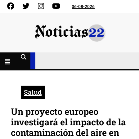
Skip
Facebook
Gorjeo
Instagram
YouTube
06-08-2026
to
content
Menú
abierto
Salud
Un proyecto europeo
investigará el impacto de la
contaminación del aire en