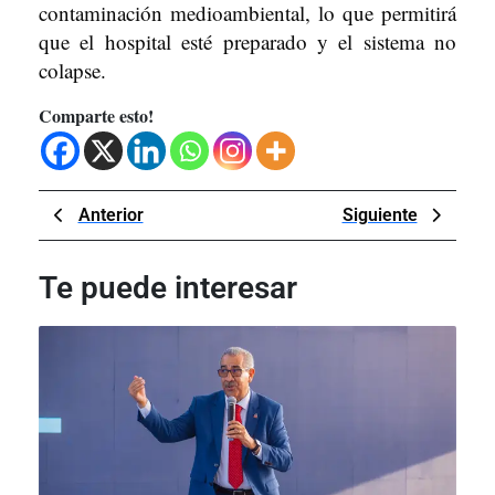
contaminación medioambiental, lo que permitirá
que el hospital esté preparado y el sistema no
colapse.
Comparte esto!
Navegación
Previous
Next
Anterior
Siguiente
de
Post
Post
entradas
Te puede interesar