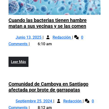
Cuando las bacterias tienen hambre
Cuando
matan a sus vecinas y se las comen
las
Junio
Cuando
bacterias
Junio 13, 2025
Redacción
0
13,
las
tienen
Comments
6:10 am
2025
bacterias
hambre
tienen
matan
hambre
a
Leer
Leer Más
matan
sus
Más
a
vecinas
sus
y
vecinas
Comunidad de Camboya en Santiago
se
y
Comunidad
afectada por brote de garrapatas
las
se
de
comen
Septiembre
Comunidad
las
Camboya
Septiembre 25, 2024
Redacción
0
25,
de
comen
en
Comments
8:12 am