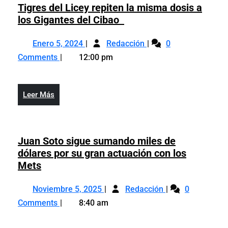
Tigres del Licey repiten la misma dosis a
Tigres
los Gigantes del Cibao
del
Enero
Tigres
Licey
Enero 5, 2024
Redacción
0
5,
del
repiten
Comments
12:00 pm
2024
Licey
la
repiten
misma
la
dosis
Leer
Leer Más
misma
a
Más
dosis
los
a
Gigantes
los
Juan Soto sigue sumando miles de
del
Gigantes
dólares por su gran actuación con los
Cibao
del
Juan
Mets
Cibao
Soto
Noviembre
Juan
sigue
Noviembre 5, 2025
Redacción
0
5,
Soto
sumando
Comments
8:40 am
2025
sigue
miles
sumando
de