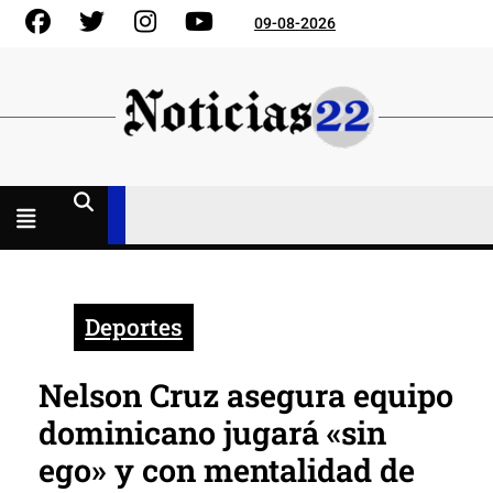
Skip
Facebook
Gorjeo
Instagram
YouTube
09-08-2026
to
content
Menú
abierto
Deportes
Nelson Cruz asegura equipo
dominicano jugará «sin
ego» y con mentalidad de