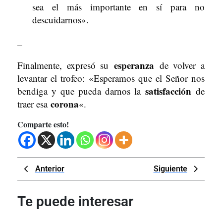
sea el más importante en sí para no
descuidarnos».
–
esperanza
Finalmente, expresó su
de volver a
levantar el trofeo: «Esperamos que el Señor nos
satisfacción
bendiga y que pueda darnos la
de
corona
traer esa
«.
Comparte esto!
Navegación
Previous
Next
Anterior
Siguiente
de
Post
Post
entradas
Te puede interesar