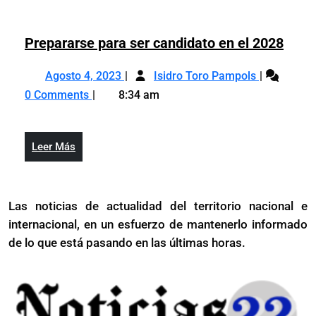
elegancia
espíritu
del
espíritu
Prep
Prepararse para ser candidato en el 2028
para
Agosto
Prepararse
ser
Agosto 4, 2023
Isidro Toro Pampols
4,
para
cand
0 Comments
8:34 am
2023
ser
en
candidato
el
en
2028
Leer
Leer Más
el
Más
2028
Las noticias de actualidad del territorio nacional e
internacional, en un esfuerzo de mantenerlo informado
de lo que está pasando en las últimas horas.