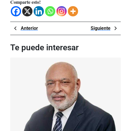
Comparte esto!
Navegación
Previous
Next
Anterior
Siguiente
de
Post
Post
entradas
Te puede interesar