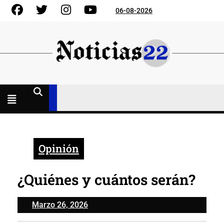
Skip
Facebook
Gorjeo
Instagram
YouTube
06-08-2026
to
content
Menú
abierto
Opinión
¿Quiénes y cuántos serán?
Marzo
Marzo 26, 2026
26,