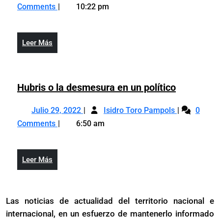
22,
desespero…
me
Comments
10:22 pm
2024
no
desespero,
me
me
desespero,
des…
Leer
Leer Más
me
Más
des…
Hubris
Hubris o la desmesura en un político
o
Julio
Hubris
la
Julio 29, 2022
Isidro Toro Pampols
0
29,
o
desmesur
Comments
6:50 am
2022
la
en
desmesura
un
en
político
Leer
Leer Más
un
Más
político
Las noticias de actualidad del territorio nacional e
internacional, en un esfuerzo de mantenerlo informado