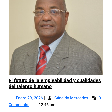
El futuro de la empleabilidad y cualidades
El
del talento humano
futuro
Enero
El
de
Enero 29, 2026
Cándido Mercedes
0
29,
futuro
la
Comments
12:46 pm
2026
de
empleabilidad