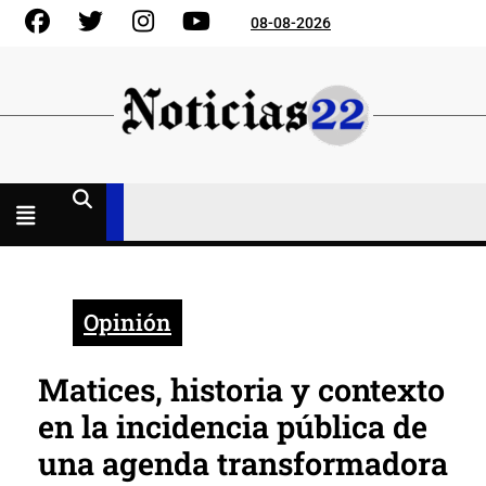
Skip
Facebook
Gorjeo
Instagram
YouTube
08-08-2026
to
content
Menú
abierto
Opinión
Matices, historia y contexto
en la incidencia pública de
una agenda transformadora